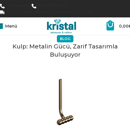
0 547 646 16 16
0 224 777 00 72
15.000₺ ÜZERI SIPARIŞLERDE KARGO ÜCRETSIZ
0
Menü
0,00
BLOG
Kulp: Metalin Gücü, Zarif Tasarımla
Buluşuyor