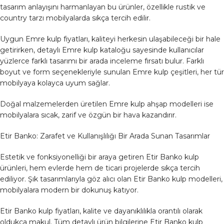
tasarım anlayışını harmanlayan bu ürünler, özellikle rustik ve
country tarzı mobilyalarda sıkça tercih edilir.
Uygun Emre kulp fiyatları, kaliteyi herkesin ulaşabileceği bir hale
getirirken, detaylı Emre kulp kataloğu sayesinde kullanıcılar
yüzlerce farklı tasarımı bir arada inceleme fırsatı bulur. Farklı
boyut ve form seçenekleriyle sunulan Emre kulp çeşitleri, her tür
mobilyaya kolayca uyum sağlar.
Doğal malzemelerden üretilen Emre kulp ahşap modelleri ise
mobilyalara sıcak, zarif ve özgün bir hava kazandırır.
Etir Banko: Zarafet ve Kullanışlılığı Bir Arada Sunan Tasarımlar
Estetik ve fonksiyonelliği bir araya getiren Etir Banko kulp
ürünleri, hem evlerde hem de ticari projelerde sıkça tercih
ediliyor. Şık tasarımlarıyla göz alıcı olan Etir Banko kulp modelleri,
mobilyalara modern bir dokunuş katıyor.
Etir Banko kulp fiyatları, kalite ve dayanıklılıkla orantılı olarak
oldukça makul. Tüm detaylı ürün bilgilerine Etir Banko kulp