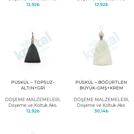
12,92
₺
12,92
₺
PÜSKÜL – TOPSUZ-
PÜSKÜL – BÖĞÜRTLEN
ALTIN+GRİ
BÜYÜK-GMŞ+KREM
DÖŞEME MALZEMELERİ
,
DÖŞEME MALZEMELERİ
,
Döşeme ve Koltuk Aks.
Döşeme ve Koltuk Aks.
12,92
₺
30,14
₺