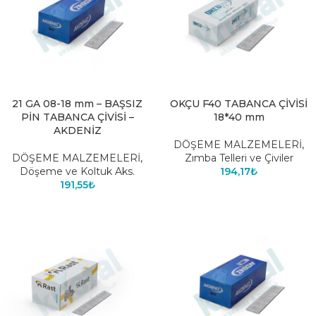
21 GA 08-18 mm – BAŞSIZ
OKÇU F40 TABANCA ÇİVİSİ
PİN TABANCA ÇİVİSİ –
18*40 mm
AKDENİZ
DÖŞEME MALZEMELERİ
,
DÖŞEME MALZEMELERİ
,
Zımba Telleri ve Çiviler
Döşeme ve Koltuk Aks.
194,17
₺
191,55
₺