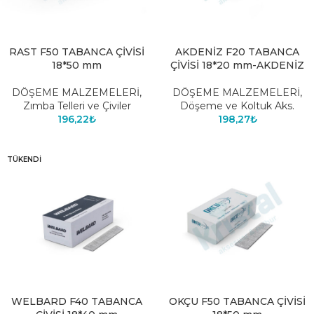
RAST F50 TABANCA ÇİVİSİ
AKDENİZ F20 TABANCA
18*50 mm
ÇİVİSİ 18*20 mm-AKDENİZ
DÖŞEME MALZEMELERİ
,
DÖŞEME MALZEMELERİ
,
Zımba Telleri ve Çiviler
Döşeme ve Koltuk Aks.
196,22
₺
198,27
₺
TÜKENDI
WELBARD F40 TABANCA
OKÇU F50 TABANCA ÇİVİSİ