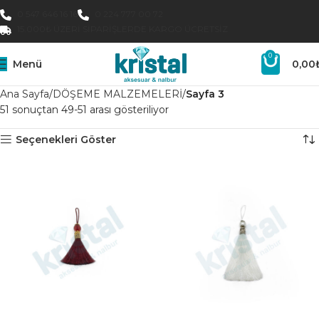
0 547 646 16 16
0 224 777 00 72
15.000₺ ÜZERI SIPARIŞLERDE KARGO ÜCRETSIZ
0
Menü
0,00
Ana Sayfa
DÖŞEME MALZEMELERİ
Sayfa 3
51 sonuçtan 49-51 arası gösteriliyor
Seçenekleri Göster