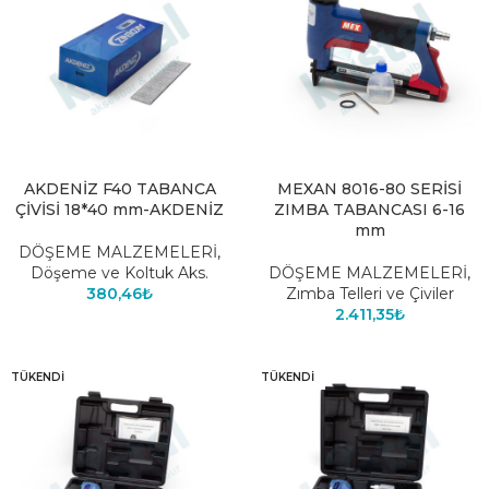
AKDENİZ F40 TABANCA
MEXAN 8016-80 SERİSİ
ÇİVİSİ 18*40 mm-AKDENİZ
ZIMBA TABANCASI 6-16
mm
DÖŞEME MALZEMELERİ
,
Döşeme ve Koltuk Aks.
DÖŞEME MALZEMELERİ
,
380,46
₺
Zımba Telleri ve Çiviler
2.411,35
₺
TÜKENDI
TÜKENDI