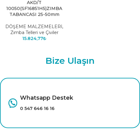
AKD/T
10050(SF16851H5)ZIMBA
TABANCASI 25-50mm
DÖŞEME MALZEMELERİ
,
Zımba Telleri ve Çiviler
15.824,77
₺
Bize Ulaşın
Çağrı Merkezi
0 224 777 00 72