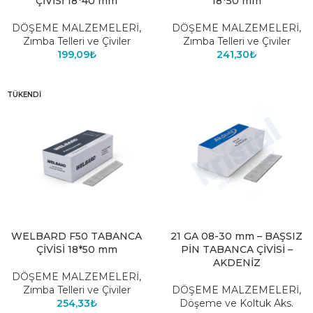
ÇİVİSİ 18*40 mm
18*50 mm
DÖŞEME MALZEMELERİ
,
DÖŞEME MALZEMELERİ
,
Zımba Telleri ve Çiviler
Zımba Telleri ve Çiviler
199,09
₺
241,30
₺
TÜKENDI
WELBARD F50 TABANCA
21 GA 08-30 mm – BAŞSIZ
ÇİVİSİ 18*50 mm
PİN TABANCA ÇİVİSİ –
AKDENİZ
DÖŞEME MALZEMELERİ
,
Zımba Telleri ve Çiviler
DÖŞEME MALZEMELERİ
,
254,33
₺
Döşeme ve Koltuk Aks.