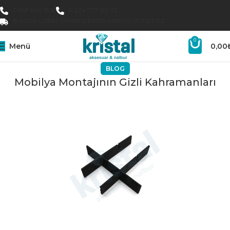
0 547 646 16 16
0 224 777 00 72
15.000₺ ÜZERI SIPARIŞLERDE KARGO ÜCRETSIZ
0
Menü
0,00
BLOG
Mobilya Montajının Gizli Kahramanları