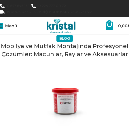
0 547 646 16 16
0 224 777 00 72
15.000₺ ÜZERI SIPARIŞLERDE KARGO ÜCRETSIZ
0
Menü
0,00
BLOG
Mobilya ve Mutfak Montajında Profesyonel
Çözümler: Macunlar, Raylar ve Aksesuarlar