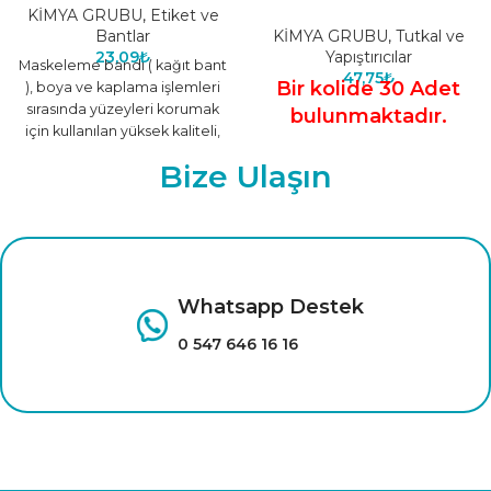
KİMYA GRUBU
,
Etiket ve
Bantlar
KİMYA GRUBU
,
Tutkal ve
23,09
₺
Yapıştırıcılar
Maskeleme bandı ( kağıt bant
47,75
₺
Bir kolide 30 Adet
), boya ve kaplama işlemleri
sırasında yüzeyleri korumak
bulunmaktadır.
için kullanılan yüksek kaliteli,
kolay uygulanabilir bir
Bize Ulaşın
Whatsapp Destek
0 547 646 16 16