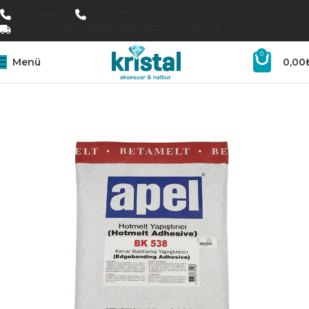
0 547 646 16 16
0 224 777 00 72
15.000₺ ÜZERI SIPARIŞLERDE KARGO ÜCRETSIZ
0
Menü
0,00