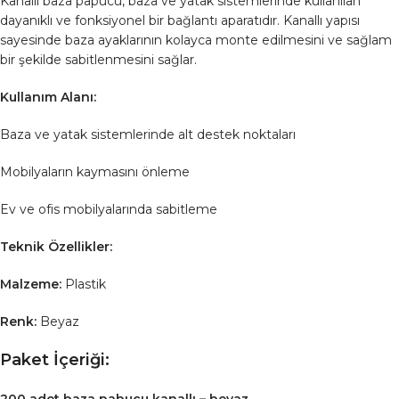
Kanallı baza papucu, baza ve yatak sistemlerinde kullanılan
dayanıklı ve fonksiyonel bir bağlantı aparatıdır. Kanallı yapısı
sayesinde baza ayaklarının kolayca monte edilmesini ve sağlam
bir şekilde sabitlenmesini sağlar.
Kullanım Alanı:
Baza ve yatak sistemlerinde alt destek noktaları
Mobilyaların kaymasını önleme
Ev ve ofis mobilyalarında sabitleme
Teknik Özellikler:
Malzeme:
Plastik
Renk:
Beyaz
Paket İçeriği:
200 adet baza pabucu kanallı – beyaz