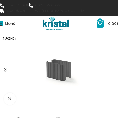
0 547 646 16 16
0 224 777 00 72
15.000₺ ÜZERI SIPARIŞLERDE KARGO ÜCRETSIZ
0
Menü
0,00
TÜKENDI
Büyütmek için tıklayın