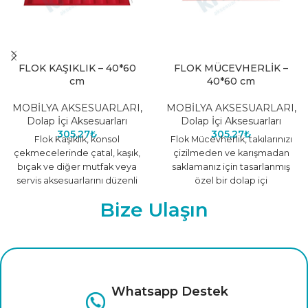
FLOK KAŞIKLIK – 40*60
FLOK MÜCEVHERLİK –
cm
40*60 cm
MOBİLYA AKSESUARLARI
,
MOBİLYA AKSESUARLARI
,
Dolap İçi Aksesuarları
Dolap İçi Aksesuarları
305,27
₺
305,27
₺
Flok Kaşıklık, konsol
Flok Mücevherlik, takılarınızı
çekmecelerinde çatal, kaşık,
çizilmeden ve karışmadan
bıçak ve diğer mutfak veya
saklamanız için tasarlanmış
servis aksesuarlarını düzenli
özel bir dolap içi
ve şık bir şekilde saklamak için
düzenleyicidir. Yumuşak flok
Bize Ulaşın
kaplama yüzeyi sayesinde
kolye,
Whatsapp Destek