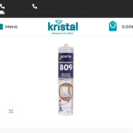
0 547 646 16 16
0 224 777 00 72
15.000₺ ÜZERI SIPARIŞLERDE KARGO ÜCRETSIZ
0
Menü
0,00
Büyütmek için tıklayın