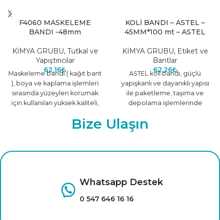
F4060 MASKELEME
KOLİ BANDI – ASTEL –
BANDI -48mm
45MM*100 mt – ASTEL
KİMYA GRUBU
,
Tutkal ve
KİMYA GRUBU
,
Etiket ve
Yapıştırıcılar
Bantlar
62,16
₺
62,26
₺
Maskeleme bandı ( kağıt bant
ASTEL koli bandı, güçlü
), boya ve kaplama işlemleri
yapışkanlı ve dayanıklı yapısı
sırasında yüzeyleri korumak
ile paketleme, taşıma ve
için kullanılan yüksek kaliteli,
depolama işlemlerinde
kolay uygulanabilir bir
güvenilir bir banttır. Kolay
Bize Ulaşın
uygulanabilir ve
Whatsapp Destek
0 547 646 16 16