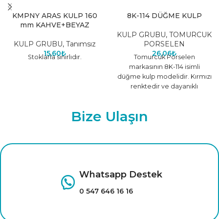
KMPNY ARAS KULP 160
8K-114 DÜĞME KULP
mm KAHVE+BEYAZ
KULP GRUBU
,
TOMURCUK
KULP GRUBU
,
Tanımsız
PORSELEN
15,60
₺
26,06
₺
Stoklarla sınırlıdır.
Tomurcuk Porselen
markasının 8K-114 isimli
düğme kulp modelidir. Kırmızı
renktedir ve dayanıklı
malzemeden üretilmiştir.
Farklı renk seçenekleri için
Bize Ulaşın
tıklayınız.
Whatsapp Destek
0 547 646 16 16