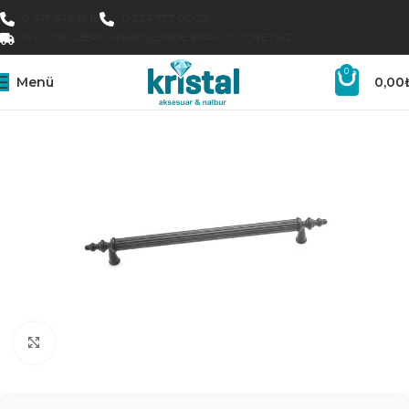
0 547 646 16 16
0 224 777 00 72
15.000₺ ÜZERI SIPARIŞLERDE KARGO ÜCRETSIZ
0
Menü
0,00
Büyütmek için tıklayın