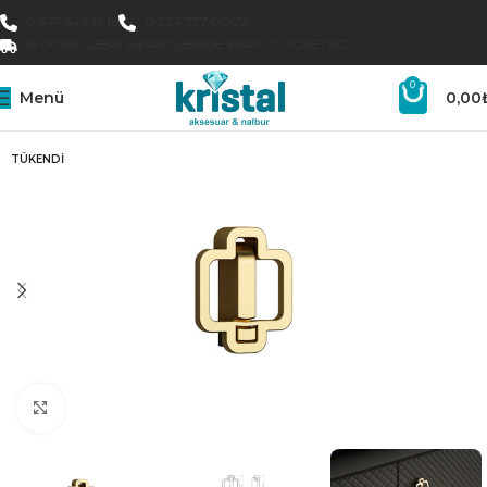
0 547 646 16 16
0 224 777 00 72
15.000₺ ÜZERI SIPARIŞLERDE KARGO ÜCRETSIZ
0
Menü
0,00
TÜKENDI
Büyütmek için tıklayın