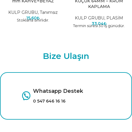
mm KAHVE+BEYAZ
KÜÇÜK 64MM – KROM
KAPLAMA
KULP GRUBU
,
Tanımsız
15,60
₺
KULP GRUBU
,
PLASİM
Stoklarla sınırlıdır.
33,04
₺
Termin süresi 30 iş günüdür.
Bize Ulaşın
Çağrı Merkezi
0 224 777 00 72