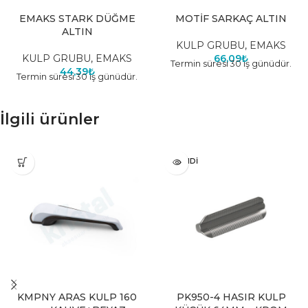
EMAKS STARK DÜĞME
MOTİF SARKAÇ ALTIN
ALTIN
KULP GRUBU
,
EMAKS
KULP GRUBU
,
EMAKS
66,09
₺
Termin süresi 30 iş günüdür.
44,39
₺
Termin süresi 30 iş günüdür.
İlgili ürünler
TÜKENDI
KMPNY ARAS KULP 160
PK950-4 HASIR KULP