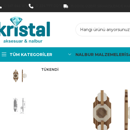
0 547 646 16 16
0 224 777 00 72
15.000₺ ÜZERI SIPARIŞLERDE K
TÜM KATEGORILER
NALBUR MALZEMELERİ
S
TÜKENDI