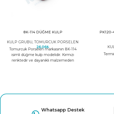
8K-114 DÜĞME KULP
PK120-
KULP GRUBU
,
TOMURCUK PORSELEN
26,06
₺
KU
Tomurcuk Porselen markasının 8K-114
Termi
isimli düğme kulp modelidir. Kırmızı
renktedir ve dayanıklı malzemeden
üretilmiştir. Farklı renk seçenekleri için
tıklayınız.
Whatsapp Destek