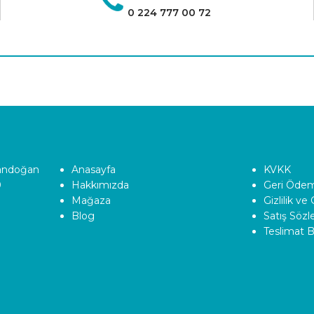
0 224 777 00 72
Tandoğan
Anasayfa
KVKK
0
Hakkımızda
Geri Ödeme
Mağaza
Gizlilik ve
Blog
Satış Söz
Teslimat Bi