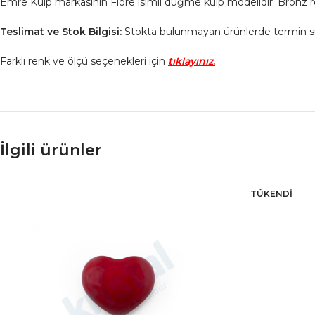
Emre Kulp markasının Fiore isimli düğme kulp modelidir. Bronz re
Teslimat ve Stok Bilgisi:
Stokta bulunmayan ürünlerde termin süresi
Farklı renk ve ölçü seçenekleri için
tıklayınız
.
İlgili ürünler
TÜKENDI