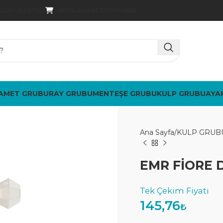
SATIŞLARIMIZ TOPTANDIR
ARGO ÜCRETSIZ
AMET GRUBU
RAY GRUBU
MENTEŞE GRUBU
KULP GRUBU
AYA
Ana Sayfa
KULP GRUB
EMR FİORE 
145,76
₺