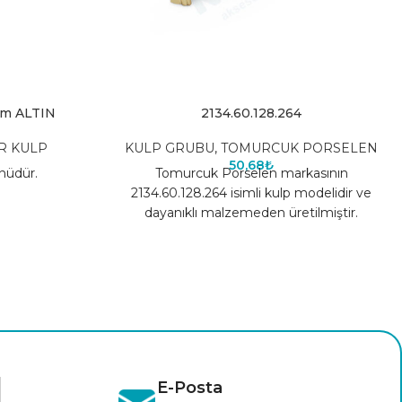
mm ALTIN
2134.60.128.264
R KULP
KULP GRUBU
,
TOMURCUK PORSELEN
50,68
₺
nüdür.
Tomurcuk Porselen markasının
2134.60.128.264 isimli kulp modelidir ve
dayanıklı malzemeden üretilmiştir.
E-Posta