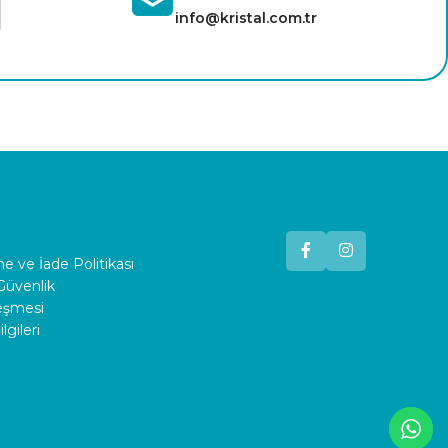
info@kristal.com.tr
 ve İade Politikası
 Güvenlik
leşmesi
lgileri