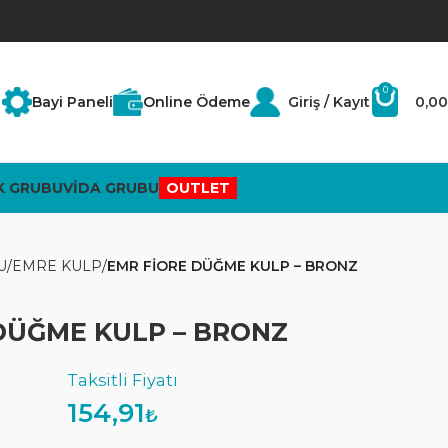
0
Bayi Paneli
Online Ödeme
Giriş / Kayıt
0,00
K GRUBU
VİDA GRUBU
OUTLET
U
EMRE KULP
EMR FİORE DÜĞME KULP – BRONZ
DÜĞME KULP – BRONZ
154,91
₺