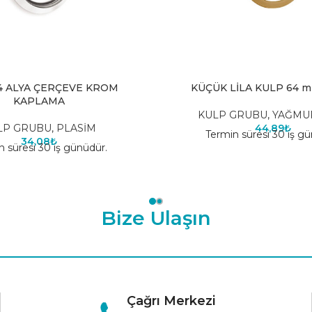
4 ALYA ÇERÇEVE KROM
KÜÇÜK LİLA KULP 64 
KAPLAMA
KULP GRUBU
,
YAĞMU
LP GRUBU
,
PLASİM
44,89
₺
Termin süresi 30 iş gü
34,08
₺
n süresi 30 iş günüdür.
Bize Ulaşın
Çağrı Merkezi