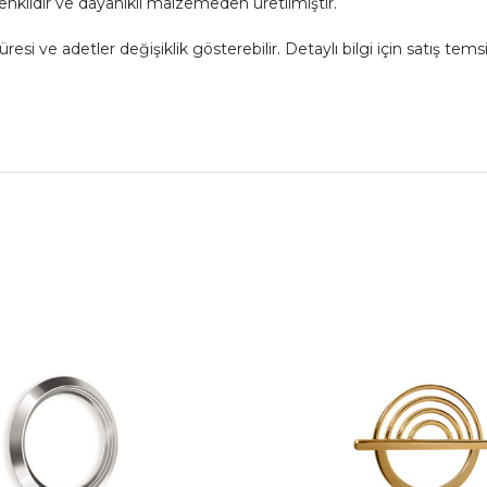
nklidir ve dayanıklı malzemeden üretilmiştir.
 ve adetler değişiklik gösterebilir. Detaylı bilgi için satış temsil