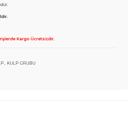
üdür.
dir.
rişlerde Kargo Ücretsizdir.
LP
,
KULP GRUBU