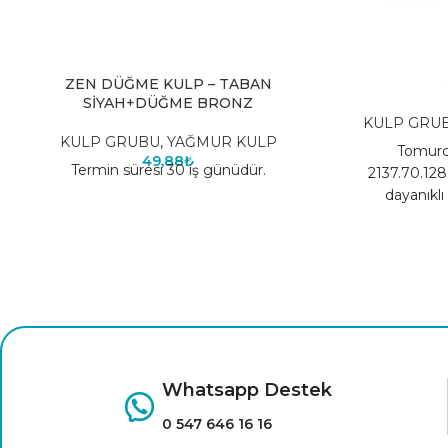
ZEN DÜĞME KULP – TABAN
SİYAH+DÜĞME BRONZ
KULP GRU
KULP GRUBU
,
YAĞMUR KULP
Tomurc
49,88
₺
Termin süresi 30 iş günüdür.
2137.70.128
dayanıklı
Whatsapp Destek
0 547 646 16 16