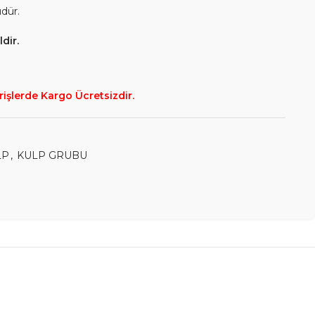
üdür.
dir.
rişlerde Kargo Ücretsizdir.
LP
,
KULP GRUBU