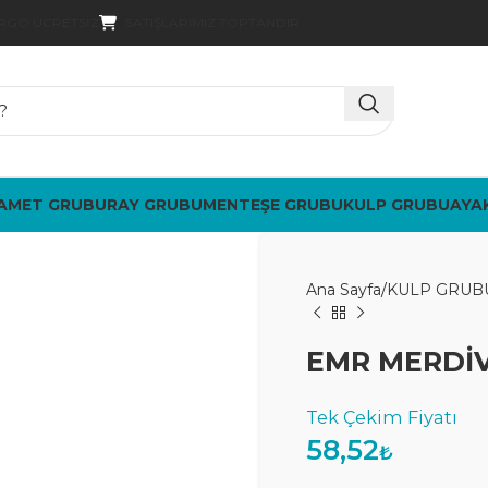
SATIŞLARIMIZ TOPTANDIR
ARGO ÜCRETSIZ
AMET GRUBU
RAY GRUBU
MENTEŞE GRUBU
KULP GRUBU
AYA
Ana Sayfa
KULP GRUB
EMR MERDİV
58,52
₺