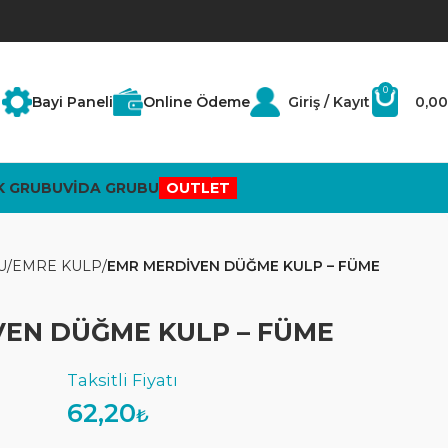
0
Bayi Paneli
Online Ödeme
Giriş / Kayıt
0,00
K GRUBU
VİDA GRUBU
OUTLET
U
EMRE KULP
EMR MERDİVEN DÜĞME KULP – FÜME
EN DÜĞME KULP – FÜME
62,20
₺