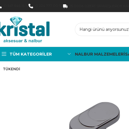
0 547 646 16 16
0 224 777 00 72
15.000₺ ÜZERI SIPARIŞLERDE K
TÜM KATEGORILER
NALBUR MALZEMELERİ
S
TÜKENDI