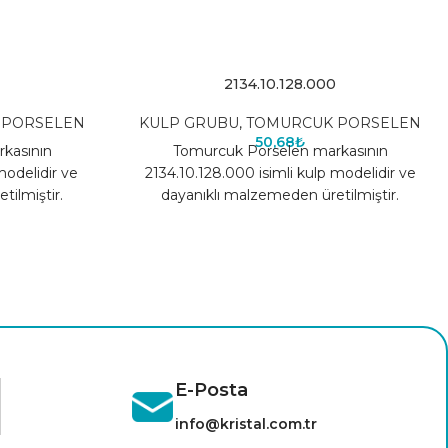
2134.10.128.000
 PORSELEN
KULP GRUBU
,
TOMURCUK PORSELEN
50,68
₺
kasının
Tomurcuk Porselen markasının
modelidir ve
2134.10.128.000 isimli kulp modelidir ve
ilmiştir.
dayanıklı malzemeden üretilmiştir.
E-Posta
info@kristal.com.tr