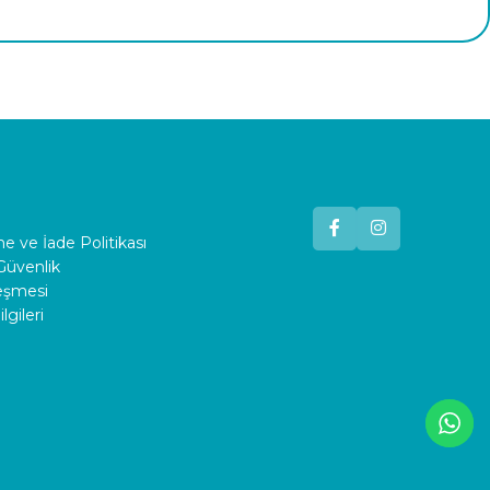
 ve İade Politikası
 Güvenlik
leşmesi
lgileri