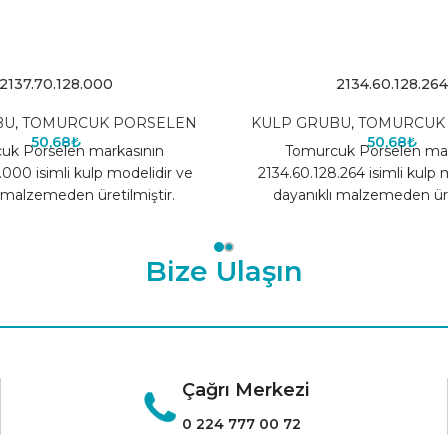
2137.70.128.000
2134.60.128.264
BU
,
TOMURCUK PORSELEN
KULP GRUBU
,
TOMURCUK
50,68
₺
50,68
₺
uk Porselen markasının
Tomurcuk Porselen mar
.000 isimli kulp modelidir ve
2134.60.128.264 isimli kulp 
 malzemeden üretilmiştir.
dayanıklı malzemeden üret
Bize Ulaşın
Çağrı Merkezi
0 224 777 00 72