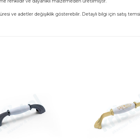
 renklidir ve dayanıklı malzemeden üretilmiştir.
 ve adetler değişiklik gösterebilir. Detaylı bilgi için satış temsil