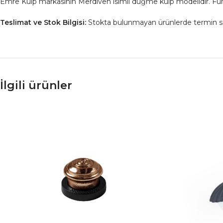
Emre Kulp markasının Merdiven isimli düğme kulp modelidir. Füme
Teslimat ve Stok Bilgisi:
Stokta bulunmayan ürünlerde termin süresi
İlgili ürünler