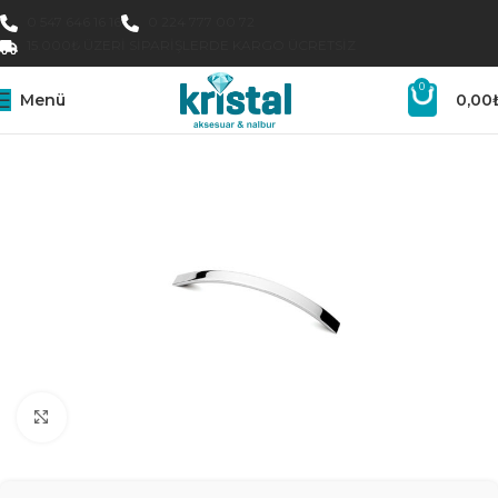
0 547 646 16 16
0 224 777 00 72
15.000₺ ÜZERI SIPARIŞLERDE KARGO ÜCRETSIZ
0
Menü
0,00
Büyütmek için tıklayın