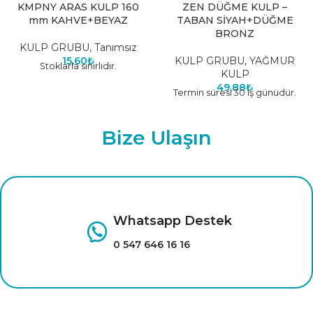
KMPNY ARAS KULP 160
ZEN DÜĞME KULP –
mm KAHVE+BEYAZ
TABAN SİYAH+DÜĞME
BRONZ
KULP GRUBU
,
Tanımsız
15,60
₺
KULP GRUBU
,
YAĞMUR
Stoklarla sınırlıdır.
KULP
49,88
₺
Termin süresi 30 iş günüdür.
Bize Ulaşın
Whatsapp Destek
0 547 646 16 16