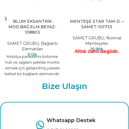
BLUM EKSANTRİK
MENTEŞE STAR TAM D. –
MOD.BAĞ.ELM.BEYAZ-
SAMET-101733
108803
SAMET GRUBU
,
Normal
SAMET GRUBU
,
Bağlantı
Menteşeler
Elemanları
16,99
₺
Altlık dahil değildir.
9,11
₺
Mobilya panellerini birbirine
hızlı ve sağlam şekilde monte
etmek için geliştirilmiş yüksek
kaliteli bir bağlantı elemanıdır.
Taşıma ve montaj
Bize Ulaşın
süreçlerinde
Whatsapp Destek