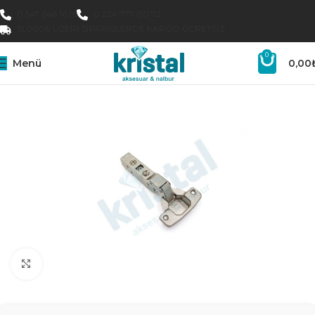
0 547 646 16 16
0 224 777 00 72
15.000₺ ÜZERI SIPARIŞLERDE KARGO ÜCRETSIZ
0
Menü
0,00
Büyütmek için tıklayın