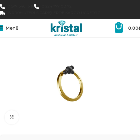
0 547 646 16 16
0 224 777 00 72
15.000₺ ÜZERI SIPARIŞLERDE KARGO ÜCRETSIZ
0
Menü
0,00
Büyütmek için tıklayın