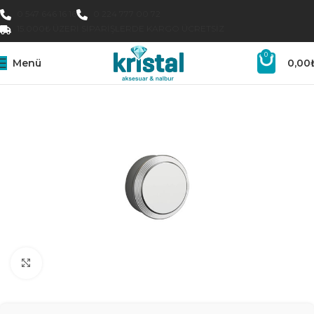
0 547 646 16 16
0 224 777 00 72
15.000₺ ÜZERI SIPARIŞLERDE KARGO ÜCRETSIZ
0
Menü
0,00
Büyütmek için tıklayın