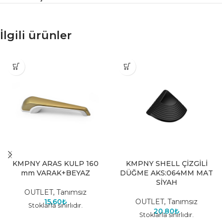
İlgili ürünler
KMPNY ARAS KULP 160
KMPNY SHELL ÇİZGİLİ
mm VARAK+BEYAZ
DÜĞME AKS:064MM MAT
SİYAH
OUTLET
,
Tanımsız
15,60
₺
OUTLET
,
Tanımsız
Stoklarla sınırlıdır.
20,80
₺
Stoklarla sınırlıdır.