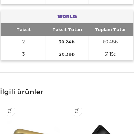
Taksit
Taksit Tutarı
Toplam Tutar
2
30.24₺
60.48₺
3
20.38₺
61.15₺
İlgili ürünler