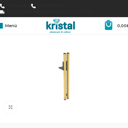
0 547 646 16 16
0 224 777 00 72
15.000₺ ÜZERI SIPARIŞLERDE KARGO ÜCRETSIZ
0
Menü
0,00
Büyütmek için tıklayın