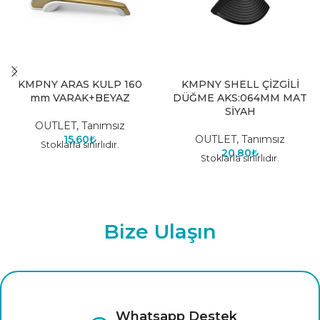
KMPNY ARAS KULP 160
KMPNY SHELL ÇİZGİLİ
mm VARAK+BEYAZ
DÜĞME AKS:064MM MAT
SİYAH
OUTLET
,
Tanımsız
15,60
₺
OUTLET
,
Tanımsız
Stoklarla sınırlıdır.
20,80
₺
Stoklarla sınırlıdır.
Bize Ulaşın
Çağrı Merkezi