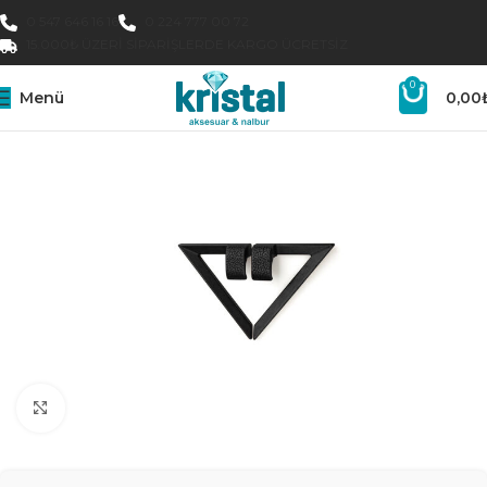
0 547 646 16 16
0 224 777 00 72
15.000₺ ÜZERI SIPARIŞLERDE KARGO ÜCRETSIZ
0
Menü
0,00
Büyütmek için tıklayın