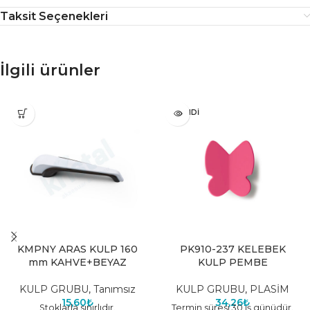
Taksit Seçenekleri
İlgili ürünler
TÜKENDI
KMPNY ARAS KULP 160
PK910-237 KELEBEK
mm KAHVE+BEYAZ
KULP PEMBE
KULP GRUBU
,
Tanımsız
KULP GRUBU
,
PLASİM
15,60
₺
34,26
₺
Stoklarla sınırlıdır.
Termin süresi 30 iş günüdür.