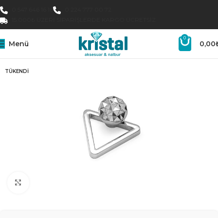
0 547 646 16 16
0 224 777 00 72
15.000₺ ÜZERI SIPARIŞLERDE KARGO ÜCRETSIZ
0
Menü
0,00
TÜKENDI
Büyütmek için tıklayın