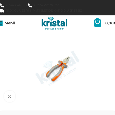
0 547 646 16 16
0 224 777 00 72
15.000₺ ÜZERI SIPARIŞLERDE KARGO ÜCRETSIZ
0
Menü
0,00
Büyütmek için tıklayın