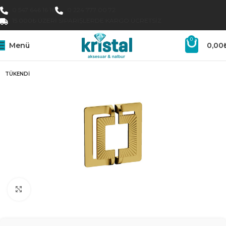
0 547 646 16 16
0 224 777 00 72
15.000₺ ÜZERI SIPARIŞLERDE KARGO ÜCRETSIZ
0
Menü
0,00
TÜKENDI
Büyütmek için tıklayın