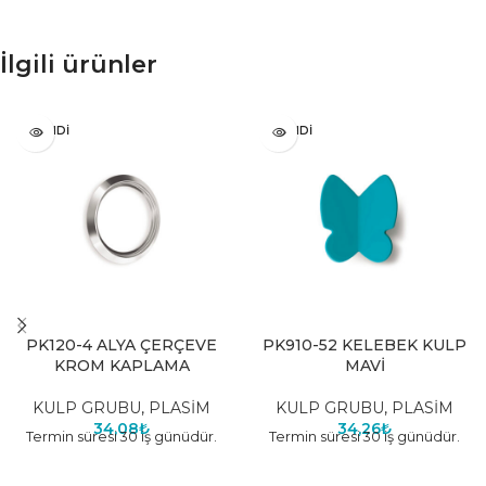
İlgili ürünler
TÜKENDI
TÜKENDI
PK120-4 ALYA ÇERÇEVE
PK910-52 KELEBEK KULP
KROM KAPLAMA
MAVİ
KULP GRUBU
,
PLASİM
KULP GRUBU
,
PLASİM
34,08
₺
34,26
₺
Termin süresi 30 iş günüdür.
Termin süresi 30 iş günüdür.