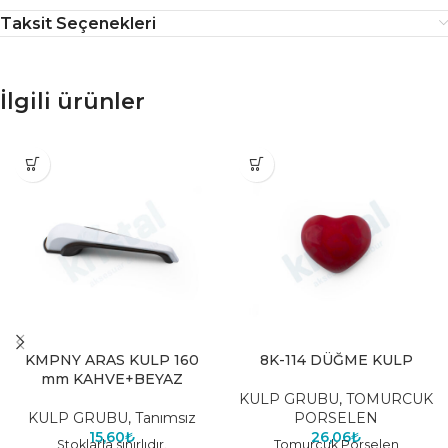
Taksit Seçenekleri
İlgili ürünler
KMPNY ARAS KULP 160
8K-114 DÜĞME KULP
mm KAHVE+BEYAZ
KULP GRUBU
,
TOMURCUK
KULP GRUBU
,
Tanımsız
PORSELEN
15,60
₺
26,06
₺
Stoklarla sınırlıdır.
Tomurcuk Porselen