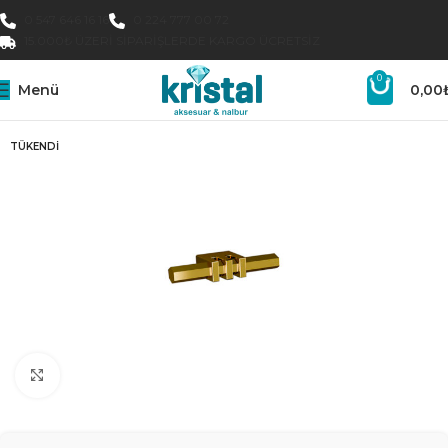
0 547 646 16 16
0 224 777 00 72
15.000₺ ÜZERI SIPARIŞLERDE KARGO ÜCRETSIZ
0
Menü
0,00
TÜKENDI
Büyütmek için tıklayın