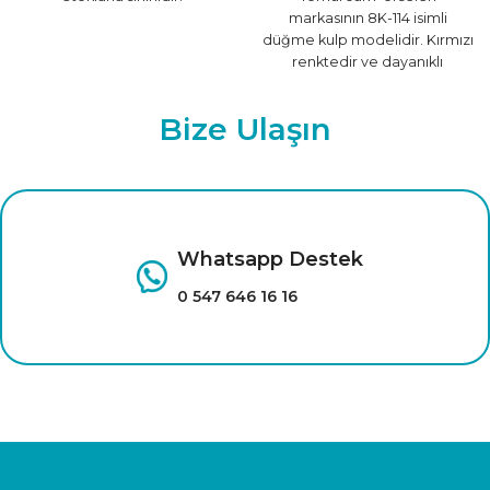
markasının 8K-114 isimli
düğme kulp modelidir. Kırmızı
renktedir ve dayanıklı
malzemeden üretilmiştir.
Farklı renk seçenekleri için
Bize Ulaşın
tıklayınız.
Whatsapp Destek
0 547 646 16 16