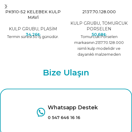
PK910-52 KELEBEK KULP
2137.70.128.000
MAVİ
KULP GRUBU
,
TOMURCUK
KULP GRUBU
,
PLASİM
PORSELEN
34,26
₺
50,68
₺
Termin süresi 30 iş günüdür.
Tomurcuk Porselen
markasının 2137.70.128.000
isimli kulp modelidir ve
dayanıklı malzemeden
üretilmiştir.
Bize Ulaşın
Whatsapp Destek
0 547 646 16 16