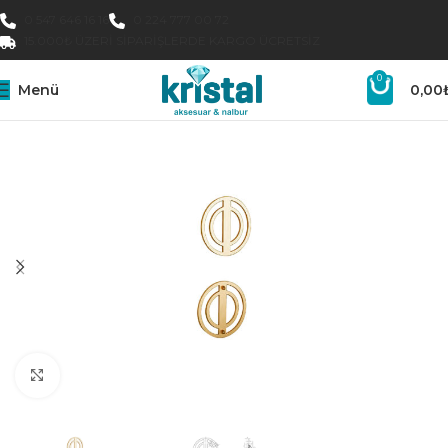
0 547 646 16 16
0 224 777 00 72
15.000₺ ÜZERI SIPARIŞLERDE KARGO ÜCRETSIZ
0
Menü
0,00
Büyütmek için tıklayın