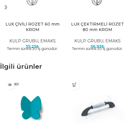
LUX ÇİVİLİ ROZET 60 mm
LUX ÇEKTİRMELİ ROZET
KROM
80 mm KROM
KULP GRUBU
,
EMAKS
KULP GRUBU
,
EMAKS
55,25
₺
56,93
₺
Termin süresi 30 iş günüdür.
Termin süresi 30 iş günüdür.
İlgili ürünler
TÜKENDI