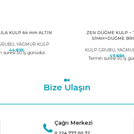
İLA KULP 64 mm ALTIN
ZEN DÜĞME KULP –
SİYAH+DÜĞME BR
GRUBU
,
YAĞMUR KULP
44,89
₺
KULP GRUBU
,
YAĞMU
n süresi 30 iş günüdür.
49,88
₺
Termin süresi 30 iş gü
Bize Ulaşın
Çağrı Merkezi
0 224 777 00 72