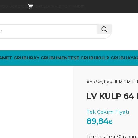
SATIŞLARIMIZ TOPTANDIR
ARGO ÜCRETSIZ
AMET GRUBU
RAY GRUBU
MENTEŞE GRUBU
KULP GRUBU
AYA
Ana Sayfa
KULP GRUB
LV KULP 64
89,84
₺
Termin süresi 30 iş gün