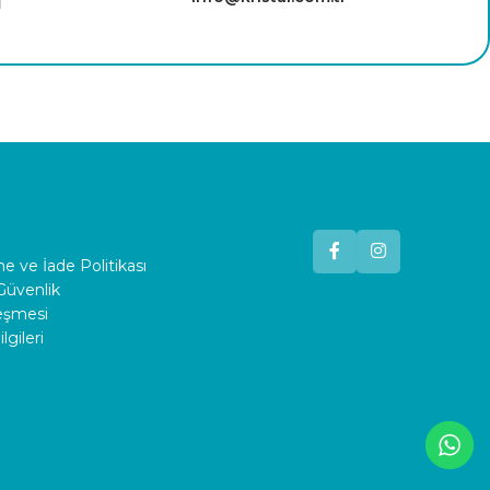
 ve İade Politikası
 Güvenlik
leşmesi
lgileri