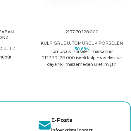
 TABAN
2137.70.128.000
ONZ
KULP GRUBU
,
TOMURCUK PORSELEN
R KULP
50,68
₺
Tomurcuk Porselen markasının
nüdür.
2137.70.128.000 isimli kulp modelidir ve
dayanıklı malzemeden üretilmiştir.
E-Posta
info@kristal.com.tr