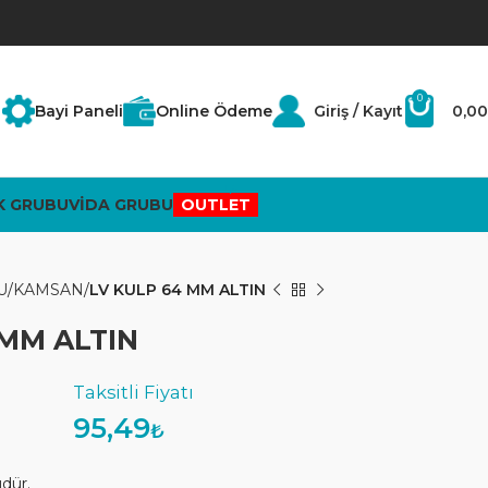
0
Bayi Paneli
Online Ödeme
Giriş / Kayıt
0,00
K GRUBU
VİDA GRUBU
OUTLET
U
KAMSAN
LV KULP 64 MM ALTIN
 MM ALTIN
95,49
₺
üdür.