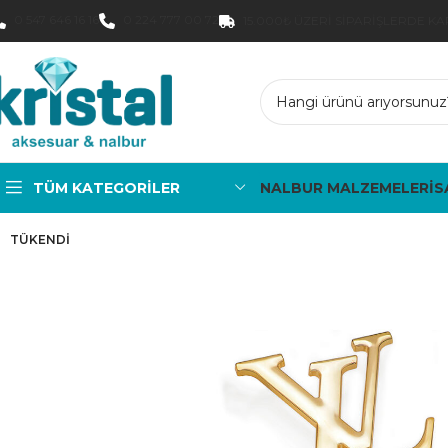
0 547 646 16 16
0 224 777 00 72
15.000₺ ÜZERI SIPARIŞLERDE K
TÜM KATEGORILER
NALBUR MALZEMELERİ
S
TÜKENDI