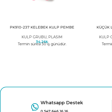
PK910-237 KELEBEK KULP PEMBE
KÜÇÜK L
KULP GRUBU
,
PLASİM
KULP 
34,26
₺
Termin süresi 30 iş günüdür.
Termi
Whatsapp Destek
0 547 646 16 16