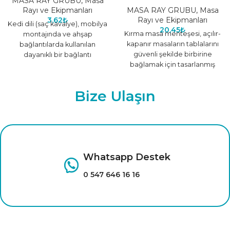
MASA RAY GRUBU
,
Masa
Rayı ve Ekipmanları
MASA RAY GRUBU
,
Masa
3,62
₺
Rayı ve Ekipmanları
Kedi dili (saç kavalye), mobilya
20,45
₺
Kırma masa menteşesi, açılır-
montajında ve ahşap
kapanır masaların tablalarını
bağlantılarda kullanılan
güvenli şekilde birbirine
dayanıklı bir bağlantı
bağlamak için tasarlanmış
elemanıdır. İnce saç
dayanıklı bir bağlantı
malzemeden üretilmiştir ve
elemanıdır. Masaların stabil ve
mobilya
Bize Ulaşın
pratik
Whatsapp Destek
0 547 646 16 16