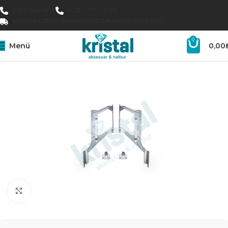
0 547 646 16 16
0 224 777 00 72
15.000₺ ÜZERI SIPARIŞLERDE KARGO ÜCRETSIZ
0
Menü
0,00
Büyütmek için tıklayın