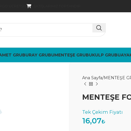
SATIŞLARIMIZ TOPTANDIR
ARGO ÜCRETSIZ
AMET GRUBU
RAY GRUBU
MENTEŞE GRUBU
KULP GRUBU
AYA
Ana Sayfa
MENTEŞE G
MENTEŞE F
16,07
₺