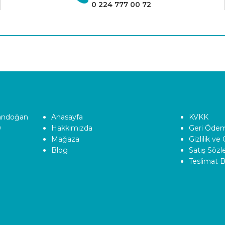
0 224 777 00 72
Tandoğan
Anasayfa
KVKK
0
Hakkımızda
Geri Ödeme
Mağaza
Gizlilik ve
Blog
Satış Söz
Teslimat Bi