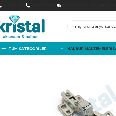
0 547 646 16 16
0 224 777 00 72
15.000₺ ÜZERI SIPARIŞLERDE K
TÜM KATEGORILER
NALBUR MALZEMELERİ
S