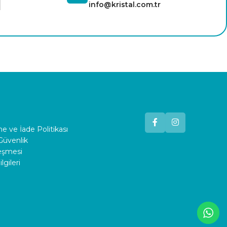
info@kristal.com.tr
 ve İade Politikası
 Güvenlik
leşmesi
lgileri