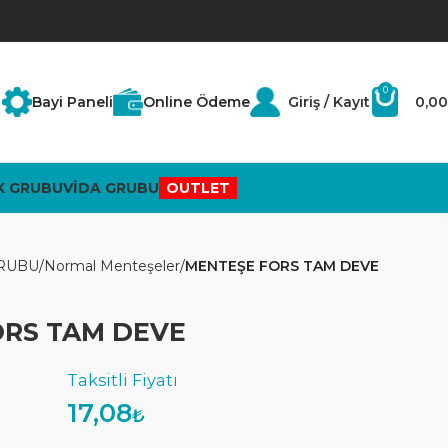
0
Bayi Paneli
Online Ödeme
Giriş / Kayıt
0,00
K GRUBU
VİDA GRUBU
OUTLET
RUBU
Normal Menteşeler
MENTEŞE FORS TAM DEVE
ORS TAM DEVE
17,08
₺