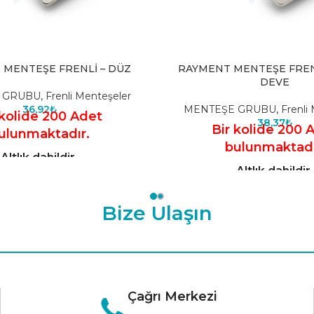
 MENTEŞE FRENLİ – DÜZ
RAYMENT MENTEŞE FRENL
DEVE
 GRUBU
,
Frenli Menteşeler
36,92
₺
MENTEŞE GRUBU
,
Frenli
 kolide 200 Adet
38,37
₺
Bir kolide 200 
ulunmaktadır.
bulunmaktadı
Altlık dahildir.
Altlık dahildir.
Bize Ulaşın
Çağrı Merkezi