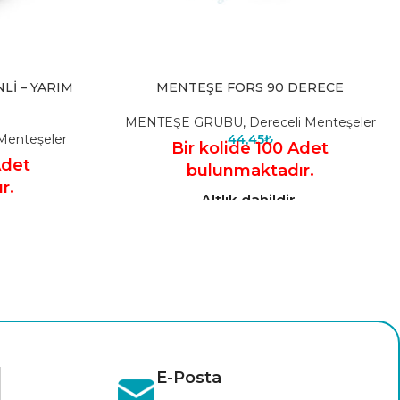
İ – YARIM
MENTEŞE FORS 90 DERECE
MENTEŞE GRUBU
,
Dereceli Menteşeler
 Menteşeler
44,45
₺
Bir kolide 100 Adet
Adet
bulunmaktadır.
r.
Altlık dahildir.
E-Posta