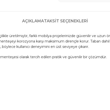
AÇIKLAMA
TAKSIT SEÇENEKLERI
ikle üretilmiştir, farklı mobilya projelerinizde güvenilir ve uzun 
 menteşeyi korozyona karşı maksimum dirençle korur. Taban dahil o
ylece kullanıcı deneyimini en üst seviyeye çıkarır.
enteşesi olarak tercih edilen pratik ve güvenilir bir çözümdür.