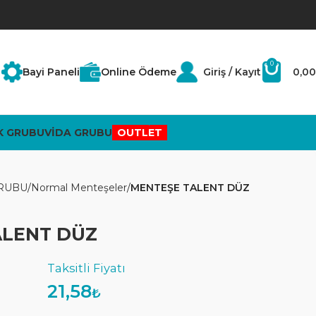
0
Bayi Paneli
Online Ödeme
Giriş / Kayıt
0,00
K GRUBU
VİDA GRUBU
OUTLET
RUBU
Normal Menteşeler
MENTEŞE TALENT DÜZ
ALENT DÜZ
21,58
₺