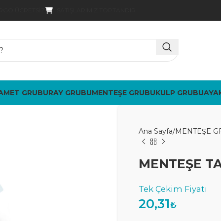
SATIŞLARIMIZ TOPTANDIR
ARGO ÜCRETSIZ
AMET GRUBU
RAY GRUBU
MENTEŞE GRUBU
KULP GRUBU
AYA
Ana Sayfa
MENTEŞE G
MENTEŞE T
20,31
₺