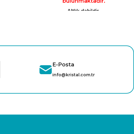
bulunmaktadır.
Altlık dahildir.
E-Posta
info@kristal.com.tr