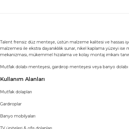
Talent frensiz düz menteşe, üstün malzeme kalitesi ve hassas işçil
malzemesi ile ekstra dayanıklılık sunar, nikel kaplama yüzeyi ise
mekanizması, mükemmel hizalama ve kolay montaj imkanı tanır, bö
Mutfak dolabı menteşesi, gardırop menteşesi veya banyo dolabı m
Kullanım Alanları
Mutfak dolapları
Gardıroplar
Banyo mobilyaları
TV üniteleri & ofis dolapları