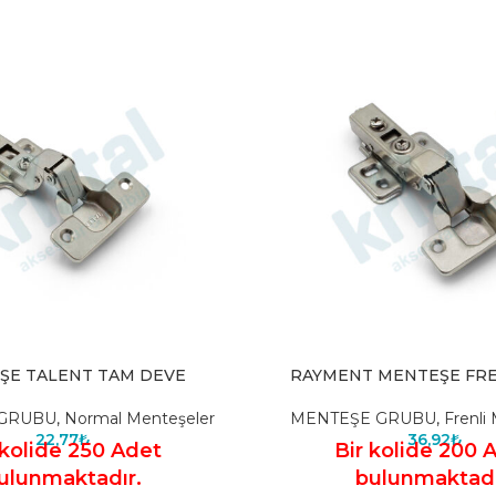
ŞE TALENT TAM DEVE
RAYMENT MENTEŞE FREN
GRUBU
,
Normal Menteşeler
MENTEŞE GRUBU
,
Frenli
22,77
₺
36,92
₺
 kolide 250 Adet
Bir kolide 200 
ulunmaktadır.
bulunmaktadı