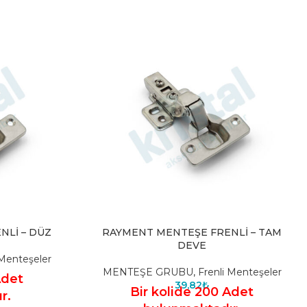
Lİ – DÜZ
RAYMENT MENTEŞE FRENLİ – TAM
DEVE
 Menteşeler
MENTEŞE GRUBU
,
Frenli Menteşeler
Adet
39,82
₺
Bir kolide 200 Adet
r.