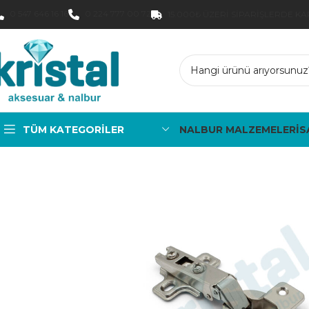
0 547 646 16 16
0 224 777 00 72
15.000₺ ÜZERI SIPARIŞLERDE K
TÜM KATEGORILER
NALBUR MALZEMELERİ
S