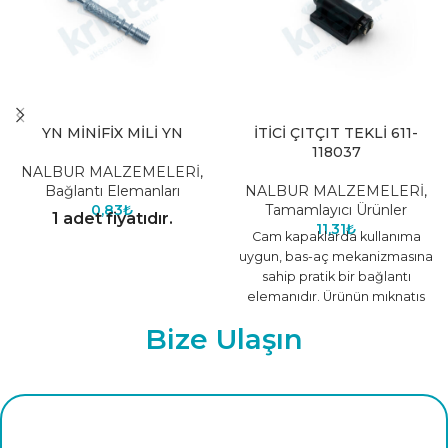
YN MİNİFİX MİLİ YN
İTİCİ ÇITÇIT TEKLİ 611-
118037
NALBUR MALZEMELERİ
,
Bağlantı Elemanları
NALBUR MALZEMELERİ
,
0,83
₺
Tamamlayıcı Ürünler
1 adet fiyatıdır.
11,31
₺
Cam kapaklarda kullanıma
uygun, bas-aç mekanizmasına
sahip pratik bir bağlantı
elemanıdır. Ürünün mıknatıs
özelliği sayesinde kapak
Bize Ulaşın
kapalı konumdayken geri
açılmasını önler,