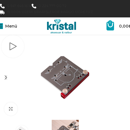
0 547 646 16 16
0 224 777 00 72
15.000₺ ÜZERI SIPARIŞLERDE KARGO ÜCRETSIZ
0
Menü
0,00
Büyütmek için tıklayın