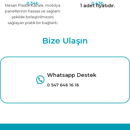
0,34
₺
0,43
₺
1 adet fiyatıdır.
Mesan Plastik Kavale, mobilya
panellerinin hassas ve sağlam
şekilde birleştirilmesini
sağlayan pratik bir bağlantı
elemanıdır. Dayanıklı plastik
malzemeden üretilen bu
Bize Ulaşın
Çağrı Merkezi
0 224 777 00 72