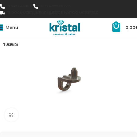
0 547 646 16 16
0 224 777 00 72
15.000₺ ÜZERI SIPARIŞLERDE KARGO ÜCRETSIZ
0
Menü
0,00
TÜKENDI
Büyütmek için tıklayın