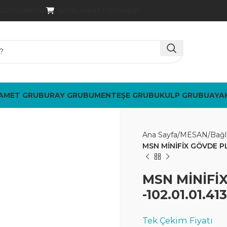
SATIŞLARIMIZ TOPTANDIR
ARGO ÜCRETSIZ
AMET GRUBU
RAY GRUBU
MENTEŞE GRUBU
KULP GRUBU
AYA
Ana Sayfa
MESAN
Bağl
MSN MİNİFİX GÖVDE PLU
MSN MİNİFİ
-102.01.01.413