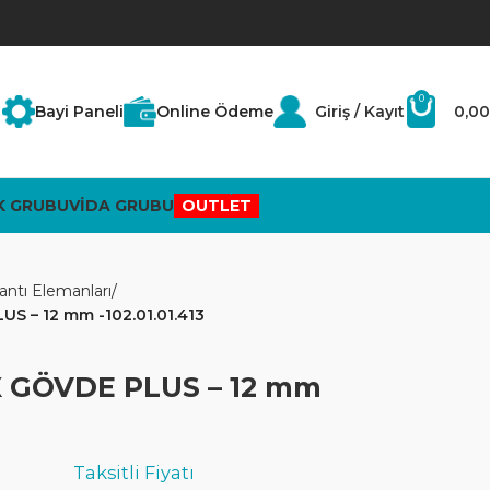
0
Bayi Paneli
Online Ödeme
Giriş / Kayıt
0,00
K GRUBU
VİDA GRUBU
OUTLET
antı Elemanları
S – 12 mm -102.01.01.413
X GÖVDE PLUS – 12 mm