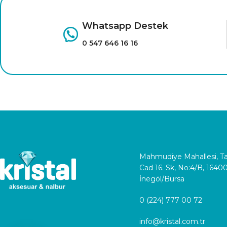
Whatsapp Destek
0 547 646 16 16
Mahmudiye Mahallesi, 
Cad 16. Sk, No:4/B, 1640
İnegöl/Bursa
0 (224) 777 00 72
info@kristal.com.tr