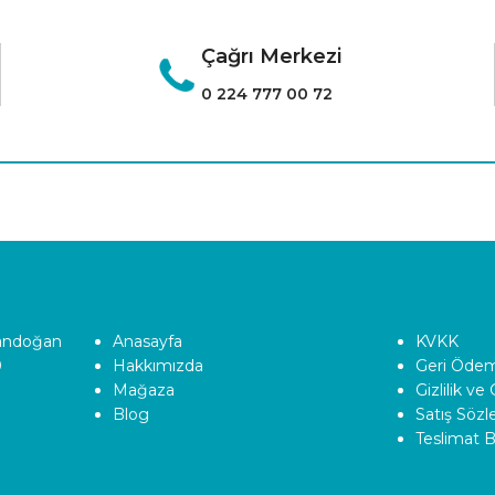
Çağrı Merkezi
0 224 777 00 72
Tandoğan
Anasayfa
KVKK
0
Hakkımızda
Geri Ödeme
Mağaza
Gizlilik ve
Blog
Satış Söz
Teslimat Bi