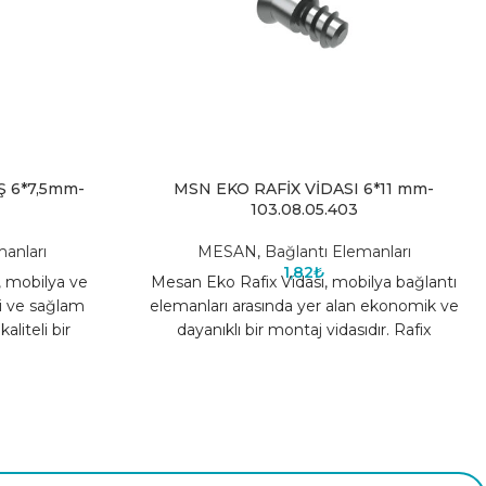
Ş 6*7,5mm-
MSN EKO RAFİX VİDASI 6*11 mm-
103.08.05.403
anları
MESAN
,
Bağlantı Elemanları
1,82
₺
, mobilya ve
Mesan Eko Rafix Vidası, mobilya bağlantı
i ve sağlam
elemanları arasında yer alan ekonomik ve
liteli bir
dayanıklı bir montaj vidasıdır. Rafix
Sunta
sistemlerinde bağlantı parçası