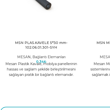
MSN PLAS.KAVELE 5*30 mm-
MSN Mİ
102.06.01.301-SYH
MESAN
,
Bağlantı Elemanları
MES
0,34
₺
Mesan Plastik Kavale, mobilya panellerinin
Mesan Min
hassas ve sağlam şekilde birleştirilmesini
sistemlerin
sağlayan pratik bir bağlantı elemanıdır.
sağlamak iç
Dayanıklı plastik malzemeden üretilen bu
bağlantı e