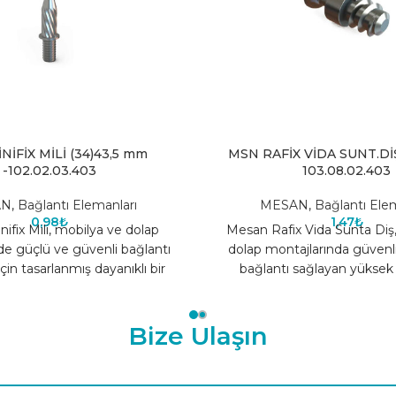
NİFİX MİLİ (34)43,5 mm
MSN RAFİX VİDA SUNT.Dİ
-102.02.03.403
103.08.02.403
AN
,
Bağlantı Elemanları
MESAN
,
Bağlantı Elem
0,98
₺
1,47
₺
ifix Mili, mobilya ve dolap
Mesan Rafix Vida Sunta Diş
de güçlü ve güvenli bağlantı
dolap montajlarında güvenl
in tasarlanmış dayanıklı bir
bağlantı sağlayan yüksek ka
lemanıdır. Minifix sistemleri
bağlantı elemanıdır. 
Bize Ulaşın