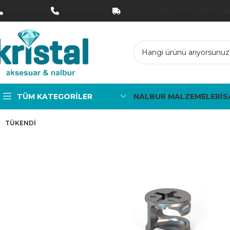
0 547 646 16 16
0 224 777 00 72
15.000₺ ÜZERI SIPARIŞLERDE K
TÜM KATEGORILER
NALBUR MALZEMELERİ
S
TÜKENDI