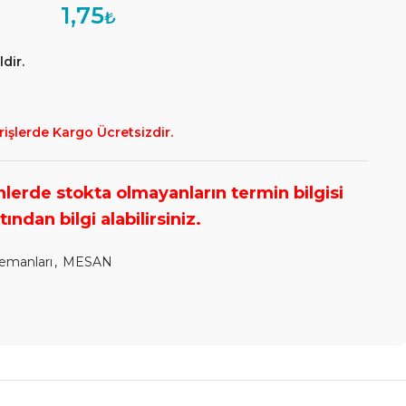
1,75
₺
dir.
rişlerde Kargo Ücretsizdir.
lemanları
,
MESAN