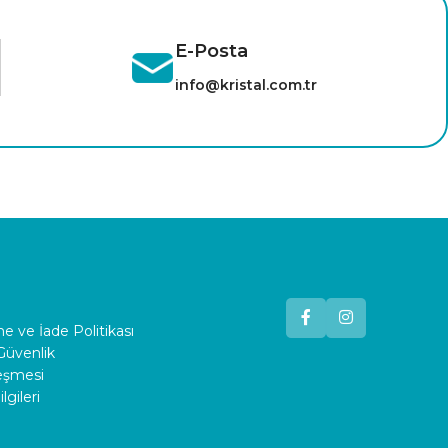
E-Posta
info@kristal.com.tr
 ve İade Politikası
 Güvenlik
leşmesi
lgileri