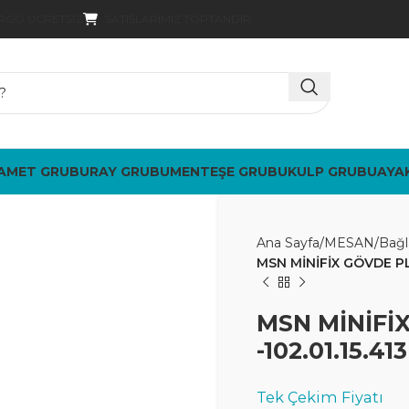
SATIŞLARIMIZ TOPTANDIR
ARGO ÜCRETSIZ
AMET GRUBU
RAY GRUBU
MENTEŞE GRUBU
KULP GRUBU
AYA
Ana Sayfa
MESAN
Bağl
MSN MİNİFİX GÖVDE PLU
MSN MİNİFİ
-102.01.15.413