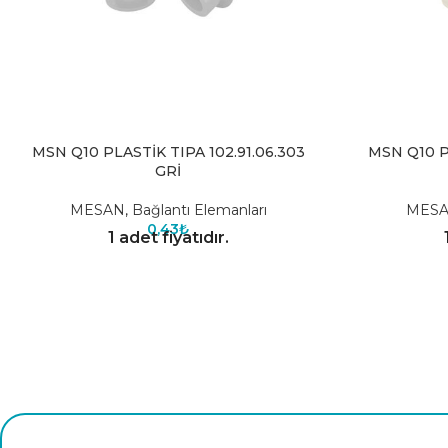
MSN Q10 PLASTİK TIPA 102.91.06.303
MSN Q10 PL
GRİ
MESAN
,
Bağlantı Elemanları
MES
0,43
₺
1 adet fiyatıdır.