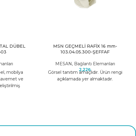
ETAL DÜBEL
MSN GEÇMELİ RAFİX 16 mm-
403
103.04.05.300-ŞEFFAF
anları
MESAN
,
Bağlantı Elemanları
2,22
₺
el, mobilya
Görsel tanıtım amaçlıdır. Ürün rengi
ukavemet ve
açıklamada yer almaktadır.
liştirilmiş
ıdır. Tırtıllı