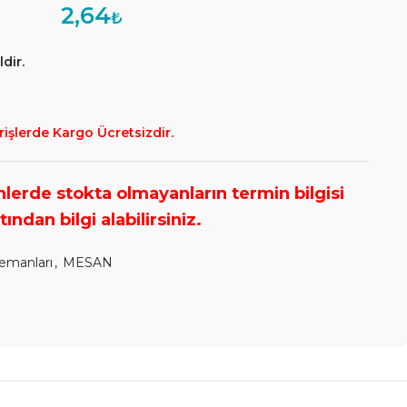
2,64
₺
dir.
rişlerde Kargo Ücretsizdir.
lemanları
,
MESAN