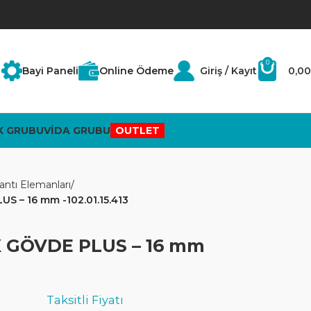
0
Bayi Paneli
Online Ödeme
Giriş / Kayıt
0,00
K GRUBU
VİDA GRUBU
OUTLET
antı Elemanları
S – 16 mm -102.01.15.413
X GÖVDE PLUS – 16 mm