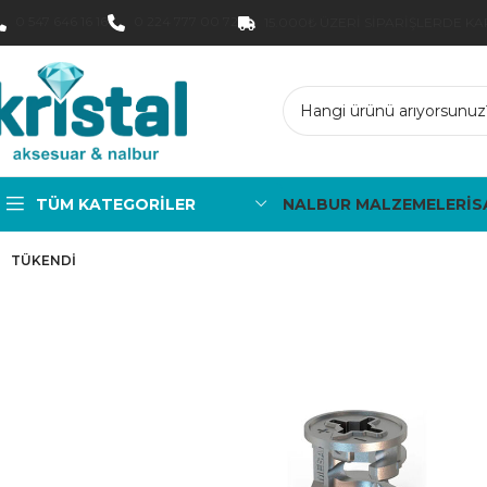
0 547 646 16 16
0 224 777 00 72
15.000₺ ÜZERI SIPARIŞLERDE K
TÜM KATEGORILER
NALBUR MALZEMELERİ
S
TÜKENDI