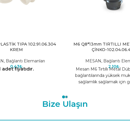
ASTİK TIPA 102.91.06.304
M6 Q8*13mm TIRTILLI M
KREM
ÇİNKO-102.04.06.
AN
,
Bağlantı Elemanları
MESAN
,
Bağlantı Elem
0,43
₺
2,10
₺
1 adet fiyatıdır.
Mesan M6 Tırtıllı Metal Düb
bağlantılarında yüksek m
sağlamlık sağlamak için ge
profesyonel bir bağlantı eleman
yapısı
Bize Ulaşın