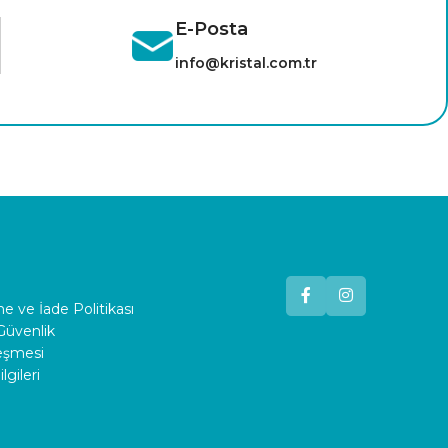
E-Posta
info@kristal.com.tr
 ve İade Politikası
 Güvenlik
leşmesi
lgileri