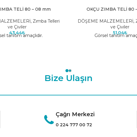
IMBA TELİ 80 – 08 mm
OKÇU ZIMBA TELİ 80 
ALZEMELERİ
,
Zımba Telleri
DÖŞEME MALZEMELERİ
,
ve Çiviler
ve Çiviler
43,44
₺
51,04
₺
el tanıtım amaçlıdır.
Görsel tanıtım amaçl
Bize Ulaşın
Çağrı Merkezi
0 224 777 00 72