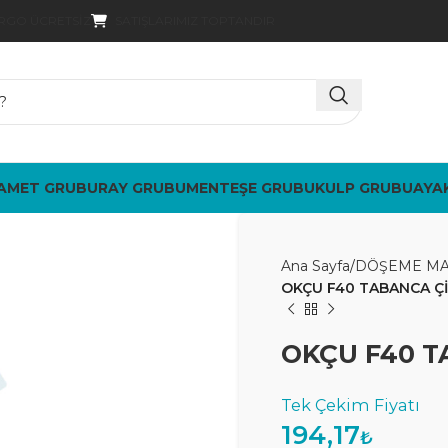
SATIŞLARIMIZ TOPTANDIR
ARGO ÜCRETSIZ
AMET GRUBU
RAY GRUBU
MENTEŞE GRUBU
KULP GRUBU
AYA
Ana Sayfa
DÖŞEME MA
OKÇU F40 TABANCA Çİ
OKÇU F40 T
194,17
₺