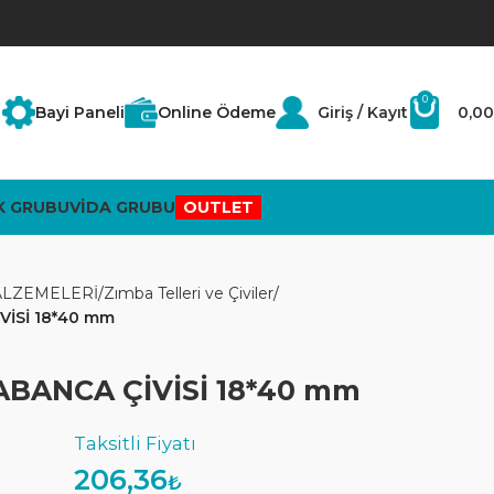
0
Bayi Paneli
Online Ödeme
Giriş / Kayıt
0,00
K GRUBU
VİDA GRUBU
OUTLET
LZEMELERİ
Zımba Telleri ve Çiviler
VİSİ 18*40 mm
ABANCA ÇİVİSİ 18*40 mm
206,36
₺