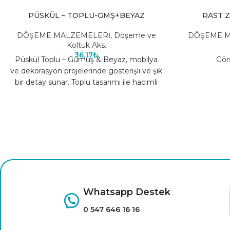
PÜSKÜL – TOPLU-GMŞ+BEYAZ
RAST Z
DÖŞEME MALZEMELERİ
,
Döşeme ve
DÖŞEME M
Koltuk Aks.
36,17
₺
Püskül Toplu – Gümüş & Beyaz, mobilya
Görs
ve dekorasyon projelerinde gösterişli ve şık
bir detay sunar. Toplu tasarımı ile hacimli
Whatsapp Destek
0 547 646 16 16