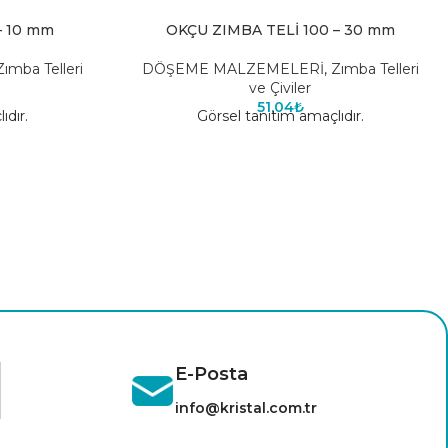
– 10 mm
OKÇU ZIMBA TELİ 100 – 30 mm
Zımba Telleri
DÖŞEME MALZEMELERİ
,
Zımba Telleri
ve Çiviler
51,04
₺
ıdır.
Görsel tanıtım amaçlıdır.
E-Posta
info@kristal.com.tr