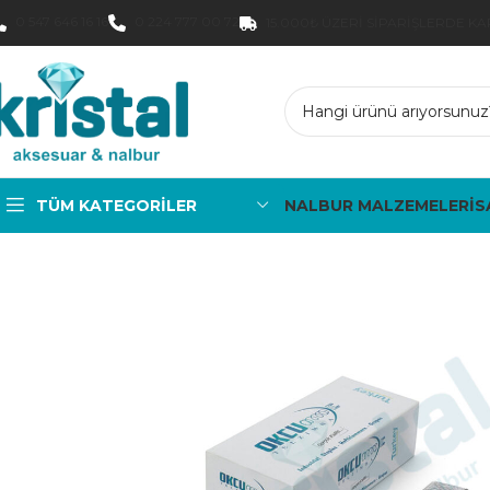
0 547 646 16 16
0 224 777 00 72
15.000₺ ÜZERI SIPARIŞLERDE K
TÜM KATEGORILER
NALBUR MALZEMELERİ
S