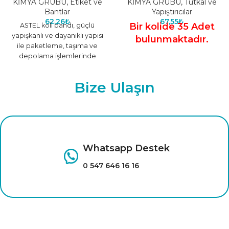
KİMYA GRUBU
,
Etiket ve
KİMYA GRUBU
,
Tutkal ve
Bantlar
Yapıştırıcılar
62,26
₺
67,55
₺
Bir kolide 35 Adet
ASTEL koli bandı, güçlü
yapışkanlı ve dayanıklı yapısı
bulunmaktadır.
ile paketleme, taşıma ve
depolama işlemlerinde
güvenilir bir banttır. Kolay
uygulanabilir ve
Bize Ulaşın
Whatsapp Destek
0 547 646 16 16