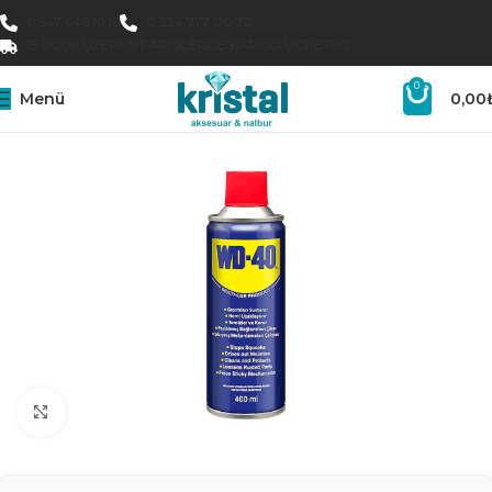
0 547 646 16 16
0 224 777 00 72
15.000₺ ÜZERI SIPARIŞLERDE KARGO ÜCRETSIZ
0
Menü
0,00
Büyütmek için tıklayın