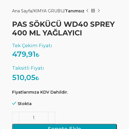
Ana Sayfa
KİMYA GRUBU
Tanımsız
PAS SÖKÜCÜ WD40 SPREY
400 ML YAĞLAYICI
479,91
₺
510,05
₺
Fiyatlarımıza KDV Dahildir.
Stokta
Sepete Ekle