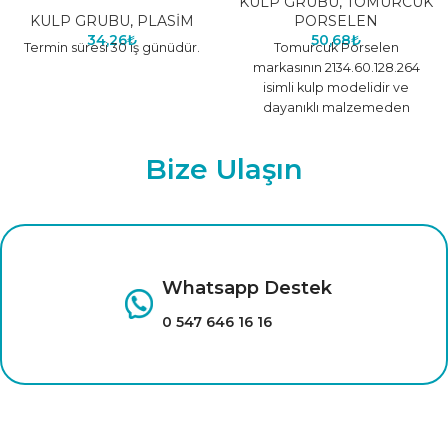
KULP GRUBU
,
TOMURCUK
KULP GRUBU
,
PLASİM
PORSELEN
34,26
₺
50,68
₺
Termin süresi 30 iş günüdür.
Tomurcuk Porselen
markasının 2134.60.128.264
isimli kulp modelidir ve
dayanıklı malzemeden
üretilmiştir.
Bize Ulaşın
Whatsapp Destek
0 547 646 16 16