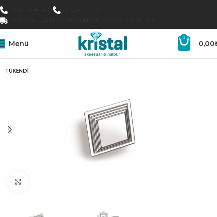
0 547 646 16 16
0 224 777 00 72
15.000₺ ÜZERI SIPARIŞLERDE KARGO ÜCRETSIZ
0
Menü
0,00
TÜKENDI
Büyütmek için tıklayın