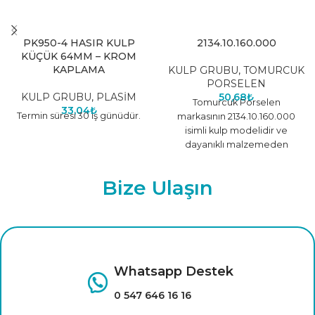
PK950-4 HASIR KULP
2134.10.160.000
KÜÇÜK 64MM – KROM
KAPLAMA
KULP GRUBU
,
TOMURCUK
PORSELEN
KULP GRUBU
,
PLASİM
50,68
₺
Tomurcuk Porselen
33,04
₺
Termin süresi 30 iş günüdür.
markasının 2134.10.160.000
isimli kulp modelidir ve
dayanıklı malzemeden
üretilmiştir.
Bize Ulaşın
Whatsapp Destek
0 547 646 16 16