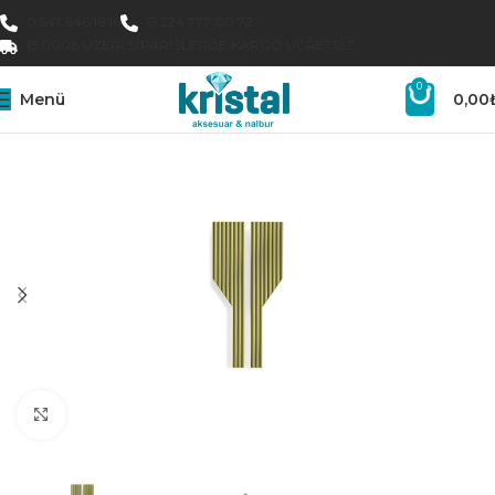
0 547 646 16 16
0 224 777 00 72
15.000₺ ÜZERI SIPARIŞLERDE KARGO ÜCRETSIZ
0
Menü
0,00
Büyütmek için tıklayın