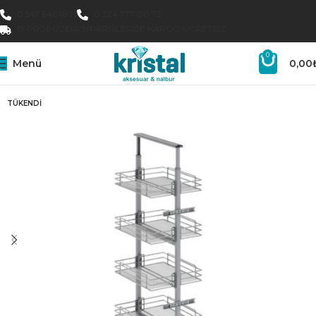
0 547 646 16 16
0 224 777 00 72
15.000₺ ÜZERI SIPARIŞLERDE KARGO ÜCRETSIZ
0
Menü
0,00
TÜKENDI