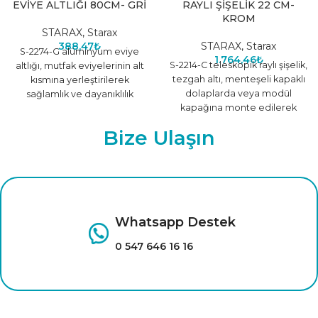
EVİYE ALTLIĞI 80CM- GRİ
RAYLI ŞİŞELİK 22 CM-
KROM
STARAX
,
Starax
388,47
₺
STARAX
,
Starax
S-2274-G alüminyum eviyе
1.764,46
₺
S-2214-C teleskopik raylı şişelik,
altlığı, mutfak eviyelerinin alt
tezgah altı, menteşeli kapaklı
kısmına yerleştirilerek
dolaplarda veya modül
sağlamlık ve dayanıklılık
kapağına monte edilerek
sağlayan pratik bir
kullanılabilen pratik ve düzenli
aksesuardır. Hafif ve
Bize Ulaşın
bir depolama
paslanmaz alüminyum
Whatsapp Destek
0 547 646 16 16