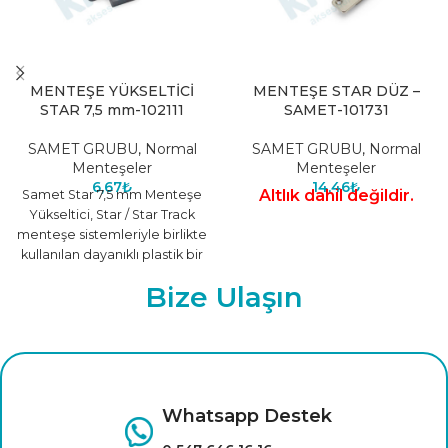
MENTEŞE YÜKSELTİCİ
MENTEŞE STAR DÜZ –
STAR 7,5 mm-102111
SAMET-101731
SAMET GRUBU
,
Normal
SAMET GRUBU
,
Normal
Menteşeler
Menteşeler
6,67
₺
14,46
₺
Altlık dahil değildir.
Samet Star 7,5 mm Menteşe
Yükseltici, Star / Star Track
menteşe sistemleriyle birlikte
kullanılan dayanıklı plastik bir
aparattır. Kapak ile
Bize Ulaşın
Whatsapp Destek