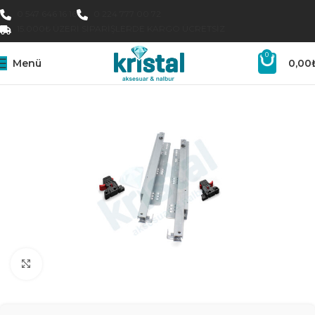
0 547 646 16 16
0 224 777 00 72
15.000₺ ÜZERI SIPARIŞLERDE KARGO ÜCRETSIZ
0
Menü
0,00
Büyütmek için tıklayın