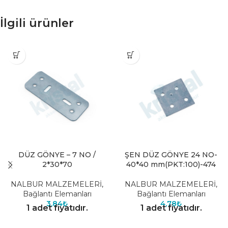
İlgili ürünler
DÜZ GÖNYE – 7 NO /
ŞEN DÜZ GÖNYE 24 NO-
2*30*70
40*40 mm(PKT:100)-474
NALBUR MALZEMELERİ
,
NALBUR MALZEMELERİ
,
Bağlantı Elemanları
Bağlantı Elemanları
3,84
₺
4,78
₺
1 adet fiyatıdır.
1 adet fiyatıdır.