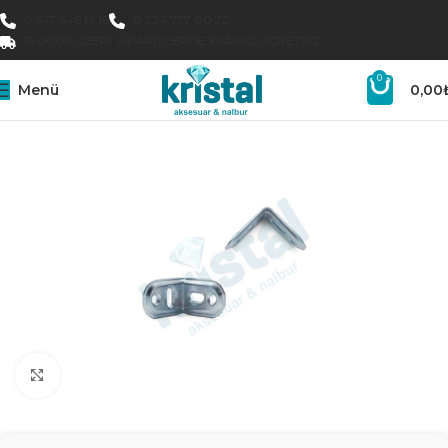
0 547 646 16 16
0 224 777 00 72
15.000₺ ÜZERI SIPARIŞLERDE KARGO ÜCRETSIZ
0
Menü
0,00
Büyütmek için tıklayın