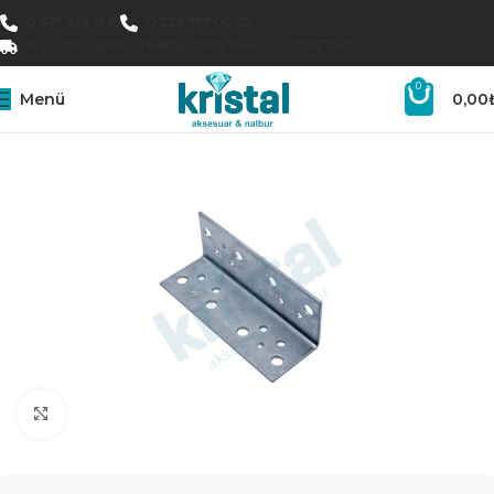
0 547 646 16 16
0 224 777 00 72
15.000₺ ÜZERI SIPARIŞLERDE KARGO ÜCRETSIZ
0
Menü
0,00
Büyütmek için tıklayın