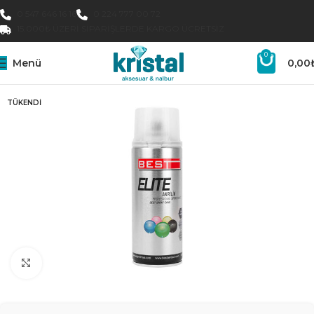
0 547 646 16 16
0 224 777 00 72
15.000₺ ÜZERI SIPARIŞLERDE KARGO ÜCRETSIZ
0
Menü
0,00
TÜKENDI
Büyütmek için tıklayın