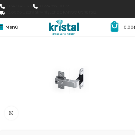
0 547 646 16 16
0 224 777 00 72
15.000₺ ÜZERI SIPARIŞLERDE KARGO ÜCRETSIZ
0
Menü
0,00
Büyütmek için tıklayın