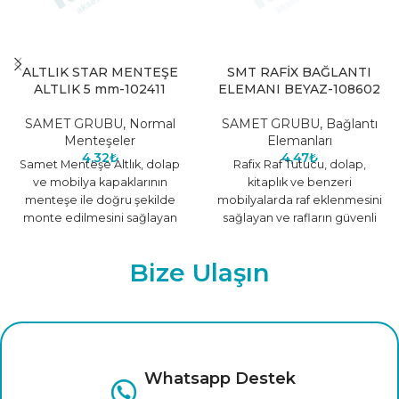
ALTLIK STAR MENTEŞE
SMT RAFİX BAĞLANTI
ALTLIK 5 mm-102411
ELEMANI BEYAZ-108602
SAMET GRUBU
,
Normal
SAMET GRUBU
,
Bağlantı
Menteşeler
Elemanları
4,32
₺
4,47
₺
Samet Menteşe Altlık, dolap
Rafix Raf Tutucu, dolap,
ve mobilya kapaklarının
kitaplık ve benzeri
menteşe ile doğru şekilde
mobilyalarda raf eklenmesini
monte edilmesini sağlayan
sağlayan ve rafların güvenli
dayanıklı bir aparattır. Tek
şekilde sabit durmasını
başına kullanılmaz;
destekleyen pratik bir
Bize Ulaşın
Whatsapp Destek