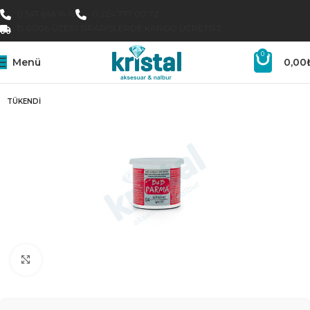
0 547 646 16 16
0 224 777 00 72
15.000₺ ÜZERI SIPARIŞLERDE KARGO ÜCRETSIZ
0
Menü
0,00
TÜKENDI
Büyütmek için tıklayın