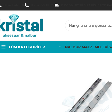
0 547 646 16 16
0 224 777 00 72
15.000₺ ÜZERI SIPARIŞLERDE K
TÜM KATEGORILER
NALBUR MALZEMELERİ
S