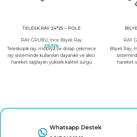
TELESK.RAY 24*25 – POLE
BİLYE
RAY GRUBU
,
İnce Bilyeli Ray
RAY 
29,32
₺
Teleskopik ray, mobilya ve dolap çekmece
Bilyeli Ray,
ray sisteminde kullanılan dayanıklı ve akıcı
sisteminde
hareket sağlayan yüksek kaliteli sürgü
hareket s
sistemidir. Sağlam yapısı
sis
Whatsapp Destek