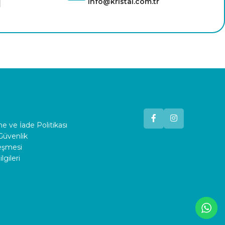
info@kristal.com.tr
 ve İade Politikası
 Güvenlik
leşmesi
lgileri