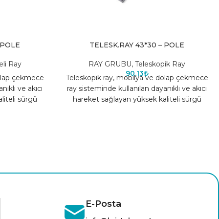
 POLE
TELESK.RAY 43*30 – POLE
eli Ray
RAY GRUBU
,
Teleskopik Ray
90,13
₺
dolap çekmece
Teleskopik ray, mobilya ve dolap çekmece
nıklı ve akıcı
ray sisteminde kullanılan dayanıklı ve akıcı
iteli sürgü
hareket sağlayan yüksek kaliteli sürgü
apısı
sistemidir. Sağlam yapısı
E-Posta