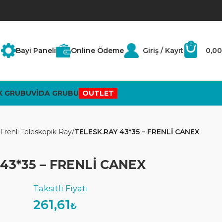
0
Bayi Paneli
Online Ödeme
Giriş / Kayıt
0,00
K GRUBU
VİDA GRUBU
OUTLET
Frenli Teleskopik Ray
TELESK.RAY 43*35 – FRENLİ CANEX
43*35 – FRENLİ CANEX
261,61
₺