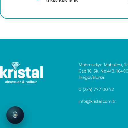
0 547 646 16 16
Mahmudiye Mahallesi, 
Cad 16. Sk, No:4/B, 1640
İnegöl/Bursa
0 (224) 777 00 72
info@kristal.com.tr