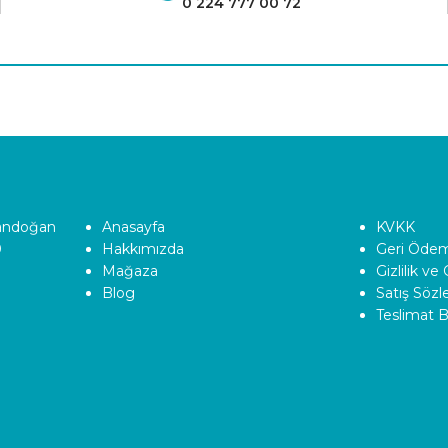
0 224 777 00 72
Tandoğan
Anasayfa
KVKK
0
Hakkımızda
Geri Ödeme
Mağaza
Gizlilik ve
Blog
Satış Söz
Teslimat Bi