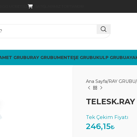
SATIŞLARIMIZ TOPTANDIR
ARGO ÜCRETSIZ
AMET GRUBU
RAY GRUBU
MENTEŞE GRUBU
KULP GRUBU
AYA
Ana Sayfa
RAY GRUBU
TELESK.RAY 
246,15
₺