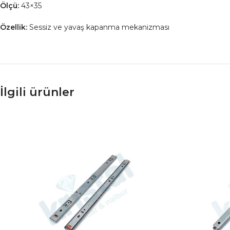
Ölçü:
43×35
Özellik:
Sessiz ve yavaş kapanma mekanizması
İlgili ürünler