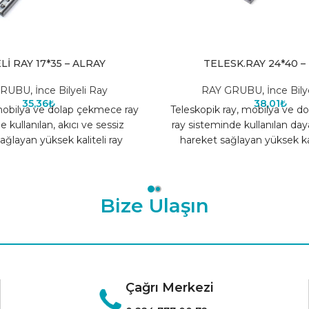
Lİ RAY 17*35 – ALRAY
TELESK.RAY 24*40 –
GRUBU
,
İnce Bilyeli Ray
RAY GRUBU
,
İnce Bily
35,36
₺
38,01
₺
 mobilya ve dolap çekmece ray
Teleskopik ray, mobilya ve 
 kullanılan, akıcı ve sessiz
ray sisteminde kullanılan daya
ağlayan yüksek kaliteli ray
hareket sağlayan yüksek kal
temidir. Sağlam çelik
sistemidir. Sağlam y
Bize Ulaşın
Çağrı Merkezi