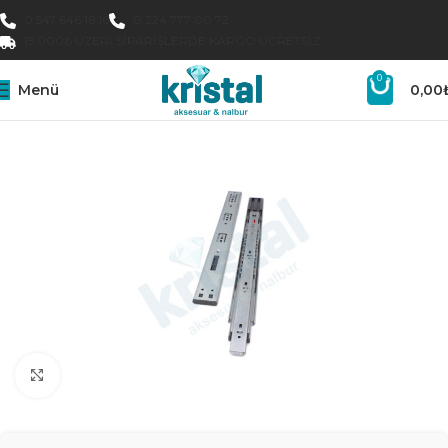
0 547 646 16 16
0 224 777 00 72
15.000₺ ÜZERI SIPARIŞLERDE KARGO ÜCRETSIZ
0
Menü
0,00
Büyütmek için tıklayın