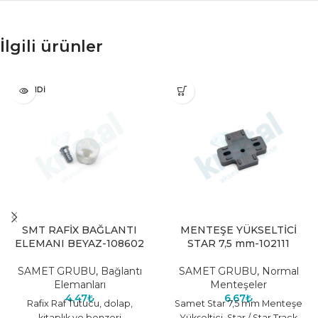
İlgili ürünler
TÜKENDI
SMT RAFİX BAĞLANTI
MENTEŞE YÜKSELTİCİ
ELEMANI BEYAZ-108602
STAR 7,5 mm-102111
SAMET GRUBU
,
Bağlantı
SAMET GRUBU
,
Normal
Elemanları
Menteşeler
4,47
₺
6,67
₺
Rafix Raf Tutucu, dolap,
Samet Star 7,5 mm Menteşe
kitaplık ve benzeri
Yükseltici, Star / Star Track