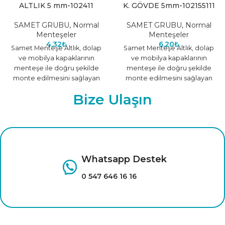
ALTLIK 5 mm-102411
K. GÖVDE 5mm-102155111
SAMET GRUBU
,
Normal
SAMET GRUBU
,
Normal
Menteşeler
Menteşeler
4,32
₺
6,20
₺
Samet Menteşe Altlık, dolap
Samet Menteşe Altlık, dolap
ve mobilya kapaklarının
ve mobilya kapaklarının
menteşe ile doğru şekilde
menteşe ile doğru şekilde
monte edilmesini sağlayan
monte edilmesini sağlayan
dayanıklı bir aparattır. Tek
dayanıklı bir aparattır. Tek
Bize Ulaşın
başına kullanılmaz;
başına kullanılmaz;
Whatsapp Destek
0 547 646 16 16