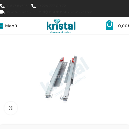
0 547 646 16 16
0 224 777 00 72
15.000₺ ÜZERI SIPARIŞLERDE KARGO ÜCRETSIZ
0
Menü
0,00
Büyütmek için tıklayın