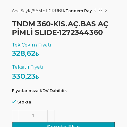
Ana Sayfa
SAMET GRUBU
Tandem Ray
TNDM 360-KIS.AÇ.BAS AÇ
PİMLİ SLIDE-1272344360
328,62
₺
330,23
₺
Fiyatlarımıza KDV Dahildir.
Stokta
Sepete Ekle