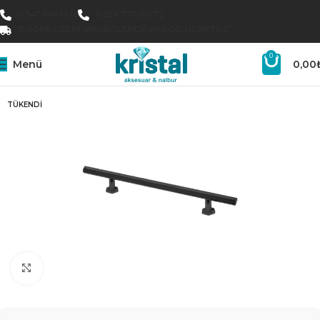
0 547 646 16 16
0 224 777 00 72
15.000₺ ÜZERI SIPARIŞLERDE KARGO ÜCRETSIZ
0
Menü
0,00
TÜKENDI
Büyütmek için tıklayın