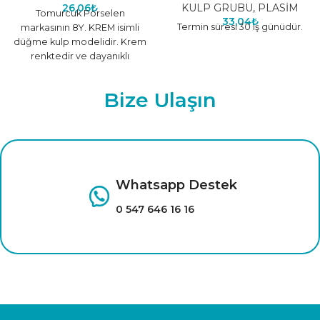
26,06
₺
KULP GRUBU
,
PLASİM
Tomurcuk Porselen
33,04
₺
Termin süresi 30 iş günüdür.
markasının 8Y. KREM isimli
düğme kulp modelidir. Krem
renktedir ve dayanıklı
malzemeden üretilmiştir.
Farklı renk seçenekleri için
Bize Ulaşın
tıklayınız.
Whatsapp Destek
0 547 646 16 16