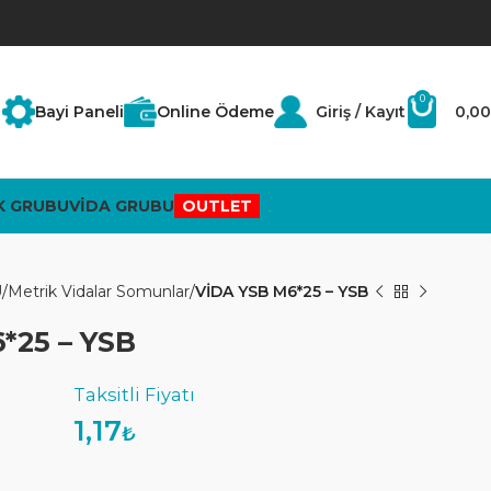
0
Bayi Paneli
Online Ödeme
Giriş / Kayıt
0,00
K GRUBU
VİDA GRUBU
OUTLET
U
Metrik Vidalar Somunlar
VİDA YSB M6*25 – YSB
*25 – YSB
1,17
₺