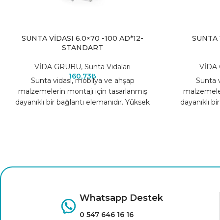
SUNTA VİDASI 6.0×70 -100 AD*12-
SUNTA V
STANDART
VİDA GRUBU
,
Sunta Vidaları
VİDA
160,73
₺
Sunta vidası, mobilya ve ahşap
Sunta v
malzemelerin montajı için tasarlanmış
malzemeler
dayanıklı bir bağlantı elemanıdır. Yüksek
dayanıklı bi
kaliteli çelik yapısı sayesinde uzun ömürlü
kaliteli çeli
Whatsapp Destek
0 547 646 16 16