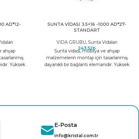
00 AD*12-
SUNTA VİDASI 3.5×16 -1000 AD*27-
STANDART
idaları
VİDA GRUBU
,
Sunta Vidaları
243,52
₺
ve ahşap
Sunta vidası, mobilya ve ahşap
tasarlanmış
malzemelerin montajı için tasarlanmış
nıdır. Yüksek
dayanıklı bir bağlantı elemanıdır. Yüksek
de uzun ömürlü
kaliteli çelik yapısı sayesinde uzun ömürlü
E-Posta
info@kristal.com.tr