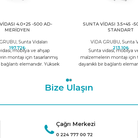
İDASI 4.0×25 -500 AD-
SUNTA VİDASI 3.5×45 -5
MERİDYEN
STANDART
 GRUBU
,
Sunta Vidaları
VİDA GRUBU
,
Sunta V
197,72
₺
213,10
₺
idası, mobilya ve ahşap
Sunta vidası, mobilya 
in montajı için tasarlanmış
malzemelerin montajı için 
r bağlantı elemanıdır. Yüksek
dayanıklı bir bağlantı elema
k yapısı sayesinde uzun ömürlü
kaliteli çelik yapısı sayesin
Bize Ulaşın
Çağrı Merkezi
0 224 777 00 72