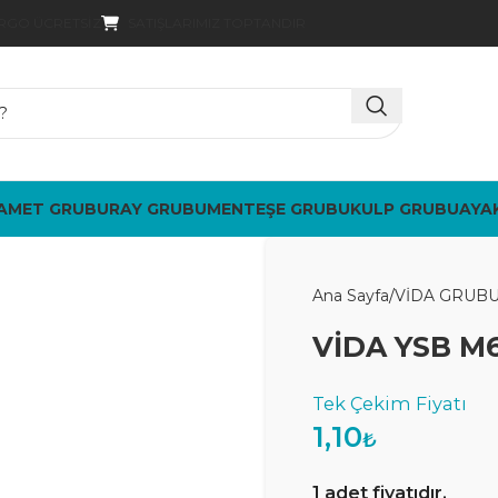
SATIŞLARIMIZ TOPTANDIR
ARGO ÜCRETSIZ
AMET GRUBU
RAY GRUBU
MENTEŞE GRUBU
KULP GRUBU
AYA
Ana Sayfa
VİDA GRUB
VİDA YSB M6
1,10
₺
1 adet fiyatıdır.