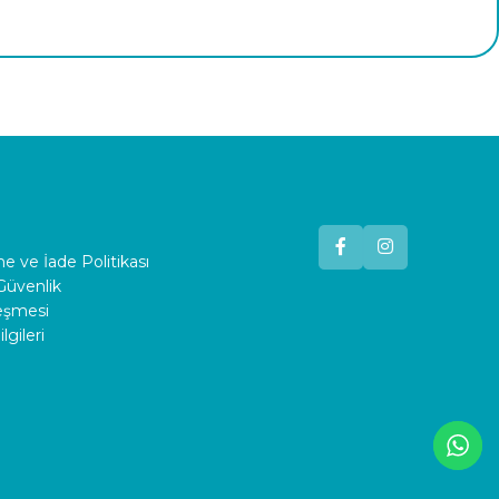
 ve İade Politikası
 Güvenlik
leşmesi
lgileri