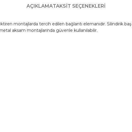
AÇIKLAMA
TAKSIT SEÇENEKLERI
rektiren montajlarda tercih edilen bağlantı elemanıdır. Silindirik 
etal aksam montajlarında güvenle kullanılabilir.