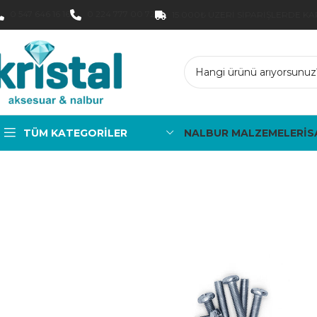
0 547 646 16 16
0 224 777 00 72
15.000₺ ÜZERI SIPARIŞLERDE K
TÜM KATEGORILER
NALBUR MALZEMELERİ
S