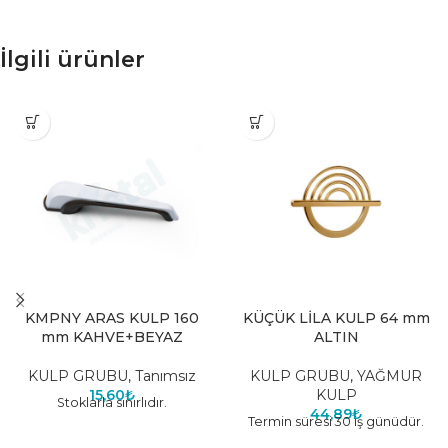
İlgili ürünler
KMPNY ARAS KULP 160
KÜÇÜK LİLA KULP 64 mm
mm KAHVE+BEYAZ
ALTIN
KULP GRUBU
,
Tanımsız
KULP GRUBU
,
YAĞMUR
15,60
₺
KULP
Stoklarla sınırlıdır.
44,89
₺
Termin süresi 30 iş günüdür.