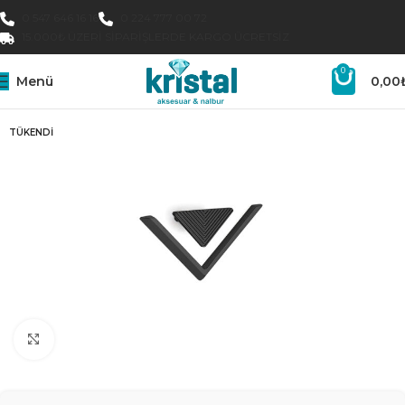
0 547 646 16 16
0 224 777 00 72
15.000₺ ÜZERI SIPARIŞLERDE KARGO ÜCRETSIZ
0
Menü
0,00
TÜKENDI
Büyütmek için tıklayın