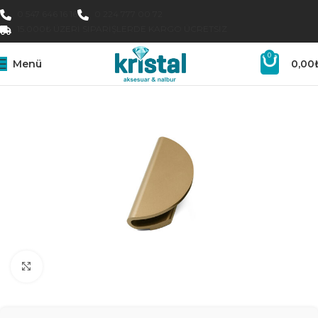
0 547 646 16 16
0 224 777 00 72
15.000₺ ÜZERI SIPARIŞLERDE KARGO ÜCRETSIZ
0
Menü
0,00
Büyütmek için tıklayın