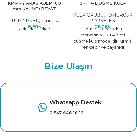
KMPNY ARAS KULP 160
8K-114 DÜĞME KULP
mm KAHVE+BEYAZ
KULP GRUBU
,
TOMURCUK
KULP GRUBU
,
Tanımsız
PORSELEN
15,60
₺
26,06
₺
Stoklarla sınırlıdır.
Tomurcuk Porselen
markasının 8K-114 isimli
düğme kulp modelidir. Kırmızı
renktedir ve dayanıklı
malzemeden üretilmiştir.
Farklı renk seçenekleri için
Bize Ulaşın
tıklayınız.
Whatsapp Destek
0 547 646 16 16