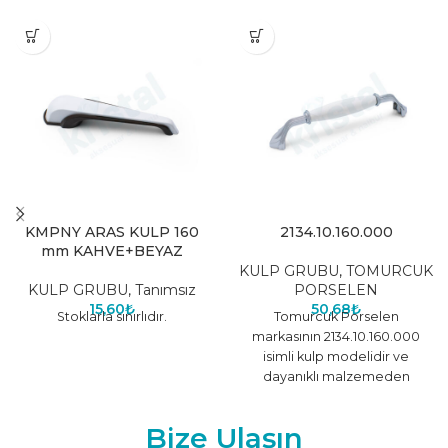
KMPNY ARAS KULP 160
2134.10.160.000
mm KAHVE+BEYAZ
KULP GRUBU
,
TOMURCUK
KULP GRUBU
,
Tanımsız
PORSELEN
15,60
₺
50,68
₺
Stoklarla sınırlıdır.
Tomurcuk Porselen
markasının 2134.10.160.000
isimli kulp modelidir ve
dayanıklı malzemeden
üretilmiştir.
Bize Ulaşın