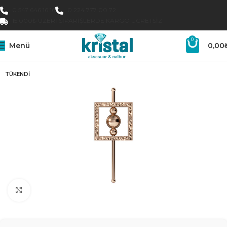
0 547 646 16 16
0 224 777 00 72
15.000₺ ÜZERI SIPARIŞLERDE KARGO ÜCRETSIZ
0
Menü
0,00
TÜKENDI
Büyütmek için tıklayın